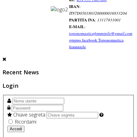
IBAN
:
IT87D0501803200000016833204
PARTITA IVA
:
13117831001
E-MAIL
:
toponomasticafemminile@gmail.com
gruppo facebook Toponomastica
femminile
Recent News
Login
Chiave segreta
Ricordami