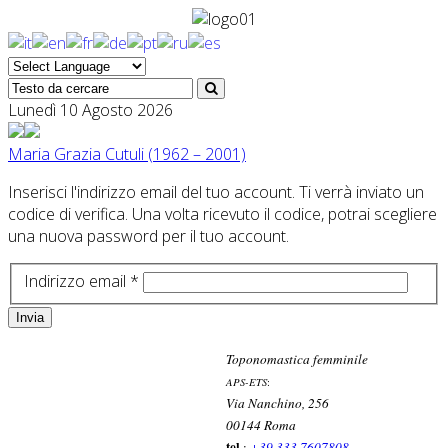
Lunedì 10 Agosto 2026
Maria Grazia Cutuli (1962 – 2001)
Inserisci l'indirizzo email del tuo account. Ti verrà inviato un
codice di verifica. Una volta ricevuto il codice, potrai scegliere
una nuova password per il tuo account.
Indirizzo email
*
Invia
Toponomastica femminile
APS-ETS
:
Via Nanchino, 256
00144 Roma
tel.
:
+39 333 7607808