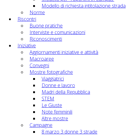
Modello di richiesta intitolazione strada
Norme
Riscontri
Buone pratiche
Interviste e comunicazioni
Riconoscimenti
Iniziative
Aggiornamenti iniziative e attività
Macroaree
Convegni
Mostre fotografiche
Viaggiatrici
Donne e lavoro
Madri della Repubblica
STEM
Le Giuste
Note femminili
Altre mostre
Campagne
8 marzo 3 donne 3 strade