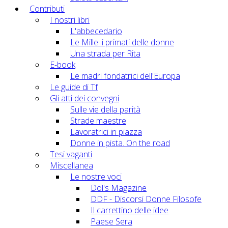
Contributi
I nostri libri
L'abbecedario
Le Mille: i primati delle donne
Una strada per Rita
E-book
Le madri fondatrici dell'Europa
Le guide di Tf
Gli atti dei convegni
Sulle vie della parità
Strade maestre
Lavoratrici in piazza
Donne in pista. On the road
Tesi vaganti
Miscellanea
Le nostre voci
Dol's Magazine
DDF - Discorsi Donne Filosofe
Il carrettino delle idee
Paese Sera