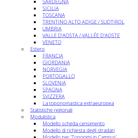
SARDEGNA
SICILIA
TOSCANA
TRENTINO ALTO ADIGE / SUDTIROL
UMBRIA
VALLE D'AOSTA / VALLÉE D'AOSTE
VENETO
Estero
FRANCIA
GIORDANIA
NORVEGIA
PORTOGALLO
SLOVENIA
SPAGNA
SVIZZERA
La toponomastica extraeuropea
Statistiche regionali
Modulistica
Modello scheda censimento
Modello di richiesta degli stradari
Modello per 'Toponimi in Campus'