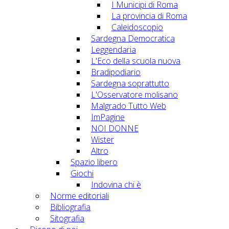
I Municipi di Roma
La provincia di Roma
Caleidoscopio
Sardegna Democratica
Leggendaria
L'Eco della scuola nuova
Bradipodiario
Sardegna soprattutto
L'Osservatore molisano
Malgrado Tutto Web
ImPagine
NOI DONNE
Wister
Altro
Spazio libero
Giochi
Indovina chi è
Norme editoriali
Bibliografia
Sitografia