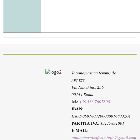
Toponomastica femminile
APS-ETS
:
Via Nanchino, 256
00144 Roma
tel.
:
+39 333 7607808
IBAN
:
IT87D0501803200000016833204
PARTITA IVA
:
13117831001
E-MAIL
:
toponomasticafemminile@gmail.com