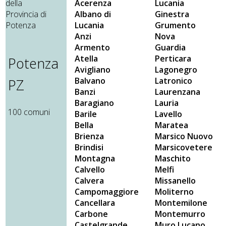
Acerenza
Lucania
Albano di
Ginestra
Lucania
Grumento
Anzi
Nova
Armento
Guardia
Atella
Perticara
Potenza
Avigliano
Lagonegro
Balvano
Latronico
PZ
Banzi
Laurenzana
Baragiano
Lauria
100 comuni
Barile
Lavello
Bella
Maratea
Brienza
Marsico Nuovo
Brindisi
Marsicovetere
Montagna
Maschito
Calvello
Melfi
Calvera
Missanello
Campomaggiore
Moliterno
Cancellara
Montemilone
Carbone
Montemurro
Castelgrande
Muro Lucano