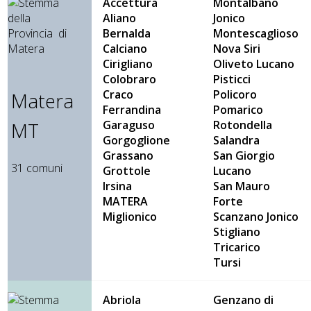
Accettura
Montalbano
Aliano
Jonico
Bernalda
Montescaglioso
Calciano
Nova Siri
Cirigliano
Oliveto Lucano
Colobraro
Pisticci
Craco
Policoro
Matera
Ferrandina
Pomarico
Garaguso
Rotondella
MT
Gorgoglione
Salandra
Grassano
San Giorgio
31 comuni
Grottole
Lucano
Irsina
San Mauro
MATERA
Forte
Miglionico
Scanzano Jonico
Stigliano
Tricarico
Tursi
Abriola
Genzano di