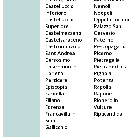
Castelluccio
Nemoli
Inferiore
Noepoli
Castelluccio
Oppido Lucano
Superiore
Palazzo San
Castelmezzano
Gervasio
Castelsaraceno
Paterno
Castronuovo di
Pescopagano
Sant'Andrea
Picerno
Cersosimo
Pietragalla
Chiaromonte
Pietrapertosa
Corleto
Pignola
Perticara
Potenza
Episcopia
Rapolla
Fardella
Rapone
Filiano
Rionero in
Forenza
Vulture
Francavilla in
Ripacandida
Sinni
Gallicchio