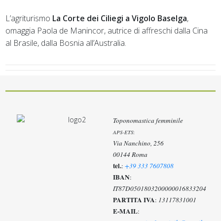
L’agriturismo
La Corte dei Ciliegi a Vigolo Baselga
,
omaggia Paola de Manincor, autrice di affreschi dalla Cina
al Brasile, dalla Bosnia all’Australia.
Toponomastica femminile
APS-ETS
:
Via Nanchino, 256
00144 Roma
tel.
:
+39 333 7607808
IBAN
:
IT87D0501803200000016833204
PARTITA IVA
:
13117831001
E-MAIL
: