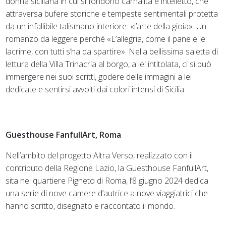
donna siciliana in cui si fondono carnalità e intelletto, che
attraversa bufere storiche e tempeste sentimentali protetta
da un infallibile talismano interiore: «l’arte della gioia». Un
romanzo da leggere perché «L’allegria, come il pane e le
lacrime, con tutti s’ha da spartire». Nella bellissima saletta di
lettura della Villa Trinacria al borgo, a lei intitolata, ci si può
immergere nei suoi scritti, godere delle immagini a lei
dedicate e sentirsi avvolti dai colori intensi di Sicilia.
Guesthouse FanfullArt, Roma
Nell’ambito del progetto Altra Verso, realizzato con il
contributo della Regione Lazio, la Guesthouse FanfullArt,
sita nel quartiere Pigneto di Roma, l’8 giugno 2024 dedica
una serie di nove camere d’autrice a nove viaggiatrici che
hanno scritto, disegnato e raccontato il mondo.