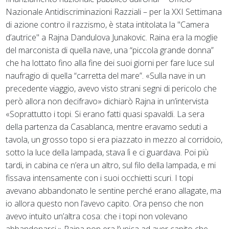
Nazionale Antidiscriminazioni Razziali – per la XXI Settimana
di azione contro il razzismo, è stata intitolata la "Camera
d’autrice" a Rajna Dandulova Junakovic. Raina era la moglie
del marconista di quella nave, una “piccola grande donna”
che ha lottato fino alla fine dei suoi giorni per fare luce sul
naufragio di quella “carretta del mare”. «Sulla nave in un
precedente viaggio, avevo visto strani segni di pericolo che
però allora non decifravo» dichiarò Rajna in un’intervista
«Soprattutto i topi. Si erano fatti quasi spavaldi. La sera
della partenza da Casablanca, mentre eravamo seduti a
tavola, un grosso topo si era piazzato in mezzo al corridoio,
sotto la luce della lampada, stava lì e ci guardava. Poi più
tardi, in cabina ce n’era un altro, sul filo della lampada, e mi
fissava intensamente con i suoi occhietti scuri. I topi
avevano abbandonato le sentine perché erano allagate, ma
io allora questo non l’avevo capito. Ora penso che non
avevo intuito un’altra cosa: che i topi non volevano
abbandonarci.» Rajna non era l’unica ad aver capito che