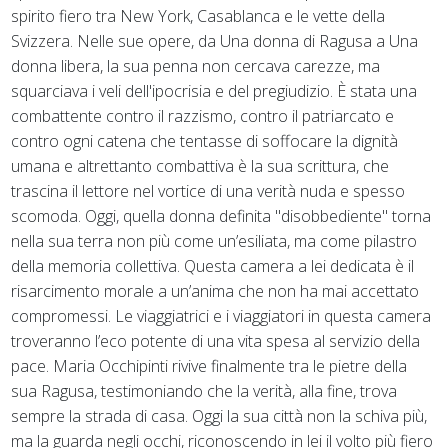
spirito fiero tra New York, Casablanca e le vette della
Svizzera. Nelle sue opere, da Una donna di Ragusa a Una
donna libera, la sua penna non cercava carezze, ma
squarciava i veli dell'ipocrisia e del pregiudizio. È stata una
combattente contro il razzismo, contro il patriarcato e
contro ogni catena che tentasse di soffocare la dignità
umana e altrettanto combattiva è la sua scrittura, che
trascina il lettore nel vortice di una verità nuda e spesso
scomoda. Oggi, quella donna definita "disobbediente" torna
nella sua terra non più come un’esiliata, ma come pilastro
della memoria collettiva. Questa camera a lei dedicata è il
risarcimento morale a un’anima che non ha mai accettato
compromessi. Le viaggiatrici e i viaggiatori in questa camera
troveranno l’eco potente di una vita spesa al servizio della
pace. Maria Occhipinti rivive finalmente tra le pietre della
sua Ragusa, testimoniando che la verità, alla fine, trova
sempre la strada di casa. Oggi la sua città non la schiva più,
ma la guarda negli occhi, riconoscendo in lei il volto più fiero