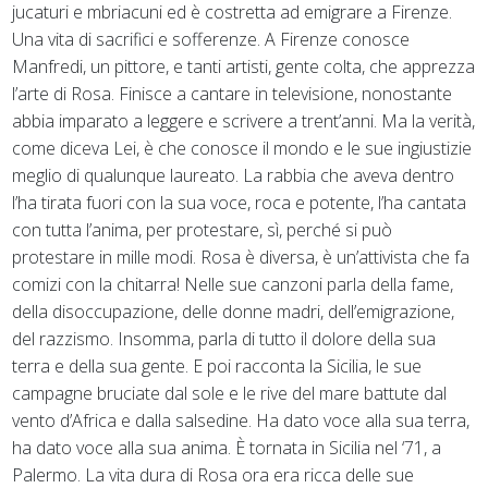
jucaturi e mbriacuni ed è costretta ad emigrare a Firenze.
Una vita di sacrifici e sofferenze. A Firenze conosce
Manfredi, un pittore, e tanti artisti, gente colta, che apprezza
l’arte di Rosa. Finisce a cantare in televisione, nonostante
abbia imparato a leggere e scrivere a trent’anni. Ma la verità,
come diceva Lei, è che conosce il mondo e le sue ingiustizie
meglio di qualunque laureato. La rabbia che aveva dentro
l’ha tirata fuori con la sua voce, roca e potente, l’ha cantata
con tutta l’anima, per protestare, sì, perché si può
protestare in mille modi. Rosa è diversa, è un’attivista che fa
comizi con la chitarra! Nelle sue canzoni parla della fame,
della disoccupazione, delle donne madri, dell’emigrazione,
del razzismo. Insomma, parla di tutto il dolore della sua
terra e della sua gente. E poi racconta la Sicilia, le sue
campagne bruciate dal sole e le rive del mare battute dal
vento d’Africa e dalla salsedine. Ha dato voce alla sua terra,
ha dato voce alla sua anima. È tornata in Sicilia nel ‘71, a
Palermo. La vita dura di Rosa ora era ricca delle sue