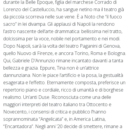
durante la Belle Époque, figlia del marchese Corrado di
Lorenzo del Castelluccio, ha sangue netino ma il teatro già
da piccola scorreva nelle sue vene. È a Noto che “il fuoco
sacro” in lei divampa. Gli applausi di Napoli la rendono
l’astro nascente dell’arte drammatica: bellissima nel tratto,
dolcissima per la voce, nobile nel portamento e nei modi.
Dopo Napoli, sarà la volta del teatro Paganini di Genova,
quello Nuovo di Firenze, e ancora Torino, Roma e Bologna.
Qui, Gabriele D'Annunzio rimane incantato davanti a tanta
bellezza e grazia. Eppure, Tina non è un’attrice
dannunziana. Non le piace l’artificio e la posa, la gestualità
esagerata e l’effetto. Eternamente composta, preferisce un
repertorio piano e cordiale, ricco di umanità e di borghese
realismo. Un’anti Duse. Riconosciuta come una delle
maggiori interpreti del teatro italiano tra Ottocento e
Novecento, i consensi di critica e pubblico l’hanno
soprannominata “Angelicata” e, in America Latina,
“Encantadora”. Negli anni ’20 decide di smettere, rimane a