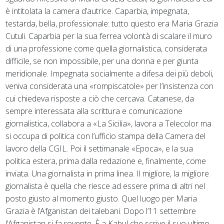
è intitolata la camera d’autrice. Caparbia, impegnata,
testarda, bella, professionale: tutto questo era Maria Grazia
Cutuli. Caparbia per la sua ferrea volontà di scalare il muro
di una professione come quella giornalistica, considerata
difficile, se non impossibile, per una donna e per giunta
meridionale. Impegnata socialmente a difesa dei più deboli,
veniva considerata una «rompiscatole» per l’insistenza con
cui chiedeva risposte a ciò che cercava. Catanese, da
sempre interessata alla scrittura e comunicazione
giornalistica, collabora a «La Sicilia», lavora a Telecolor ma
si occupa di politica con l’ufficio stampa della Camera del
lavoro della CGIL. Poi il settimanale «Epoca», e la sua
politica estera, prima dalla redazione e, finalmente, come
inviata. Una giornalista in prima linea. Il migliore, la migliore
giornalista è quella che riesce ad essere prima di altri nel
posto giusto al momento giusto. Quel luogo per Maria
Grazia è l’Afganistan dei talebani. Dopo l’11 settembre
l’Afganistan si fa rovente. È a Kabul che scrive il suo ultimo