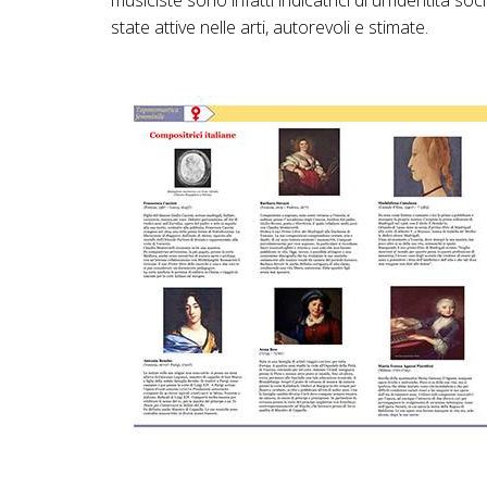
musiciste sono infatti indicatrici di un’identità s
state attive nelle arti, autorevoli e stimate.