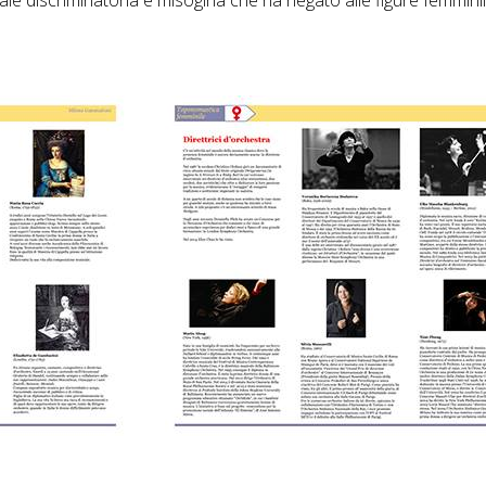
ociale discriminatoria e misogina che ha negato alle figure femmin