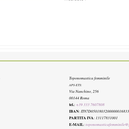
Toponomastica femminile
APS-ETS
:
Via Nanchino, 256
00144 Roma
tel.
:
+39 333 7607808
IBAN
:
IT87D050180320000001683
PARTITA IVA
:
13117831001
E-MAIL
:
toponomasticafemminile@