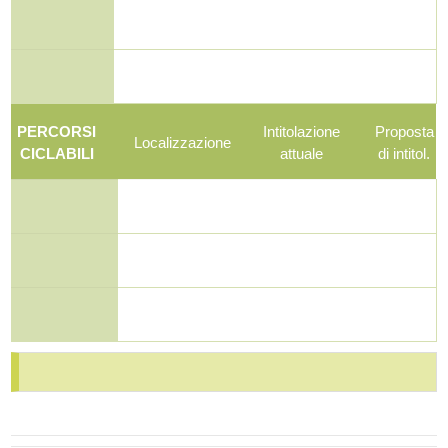
PERCORSI
Intitolazione
Proposta
Localizzazione
CICLABILI
attuale
di intitol.