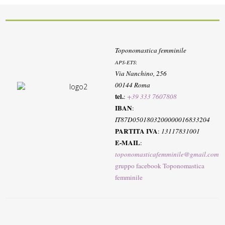
Toponomastica femminile
APS-ETS
:
Via Nanchino, 256
00144 Roma
tel.
:
+39 333 7607808
IBAN
:
IT87D0501803200000016833204
PARTITA IVA
:
13117831001
E-MAIL
:
toponomasticafemminile@gmail.com
gruppo facebook Toponomastica
femminile