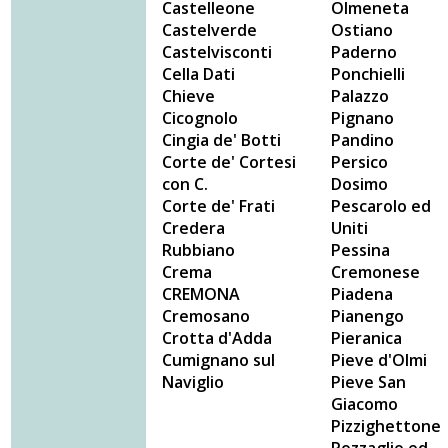
Castelleone
Olmeneta
Castelverde
Ostiano
Castelvisconti
Paderno
Cella Dati
Ponchielli
Chieve
Palazzo
Cicognolo
Pignano
Cingia de' Botti
Pandino
Corte de' Cortesi
Persico
con C.
Dosimo
Corte de' Frati
Pescarolo ed
Credera
Uniti
Rubbiano
Pessina
Crema
Cremonese
CREMONA
Piadena
Cremosano
Pianengo
Crotta d'Adda
Pieranica
Cumignano sul
Pieve d'Olmi
Naviglio
Pieve San
Giacomo
Pizzighettone