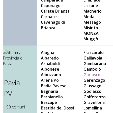
Camparada
Limbiate
Caponago
Lissone
Carate Brianza
Macherio
Carnate
Meda
Cavenago di
Mezzago
Brianza
Misinto
MONZA
Muggiò
Alagna
Frascarolo
Albaredo
Galliavola
Arnaboldi
Gambarana
Albonese
Gambolò
Albuzzano
Garlasco
Arena Po
Gerenzago
Pavia
Badia Pavese
Giussago
Bagnaria
Godiasco
PV
Barbianello
Golferenzo
Bascapè
Gravellona
190 comuni
Bastida de' Dossi
Lomellina