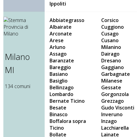
Ippoliti
Abbiategrasso
Corsico
Albairate
Cuggiono
Arconate
Cusago
Arese
Cusano
Arluno
Milanino
Assago
Dairago
Milano
Baranzate
Dresano
Bareggio
Gaggiano
MI
Basiano
Garbagnate
Basiglio
Milanese
134 comuni
Bellinzago
Gessate
Lombardo
Gorgonzola
Bernate Ticino
Grezzago
Besate
Gudo Visconti
Binasco
Inveruno
Boffalora sopra
Inzago
Ticino
Lacchiarella
Bollate
Lainate