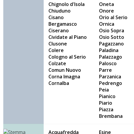
Chignolo d'Isola
Oneta
Chiuduno
Onore
Cisano
Orio al Serio
Bergamasco
Ornica
Ciserano
Osio Sopra
Cividate al Piano
Osio Sotto
Clusone
Pagazzano
Colere
Paladina
Cologno al Serio
Palazzago
Colzate
Palosco
Comun Nuovo
Parre
Corna Imagna
Parzanica
Cornalba
Pedrengo
Peia
Pianico
Piario
Piazza
Brembana
Acquafredda
Esine