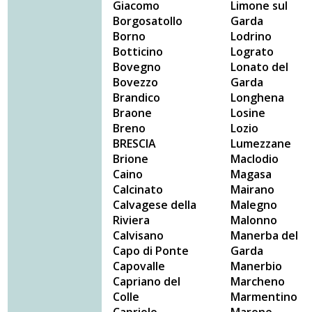
Giacomo
Limone sul
Borgosatollo
Garda
Borno
Lodrino
Botticino
Lograto
Bovegno
Lonato del
Bovezzo
Garda
Brandico
Longhena
Braone
Losine
Breno
Lozio
BRESCIA
Lumezzane
Brione
Maclodio
Caino
Magasa
Calcinato
Mairano
Calvagese della
Malegno
Riviera
Malonno
Calvisano
Manerba del
Capo di Ponte
Garda
Capovalle
Manerbio
Capriano del
Marcheno
Colle
Marmentino