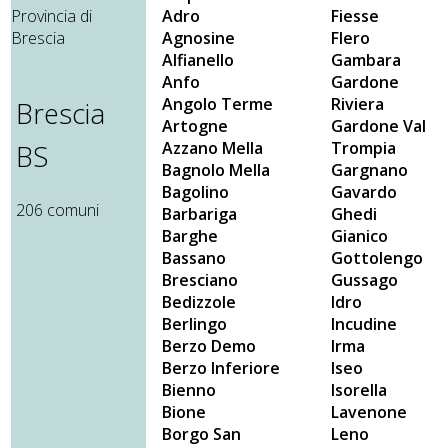
Adro
Fiesse
Agnosine
Flero
Alfianello
Gambara
Anfo
Gardone
Angolo Terme
Riviera
Brescia
Artogne
Gardone Val
Azzano Mella
Trompia
BS
Bagnolo Mella
Gargnano
Bagolino
Gavardo
206 comuni
Barbariga
Ghedi
Barghe
Gianico
Bassano
Gottolengo
Bresciano
Gussago
Bedizzole
Idro
Berlingo
Incudine
Berzo Demo
Irma
Berzo Inferiore
Iseo
Bienno
Isorella
Bione
Lavenone
Borgo San
Leno