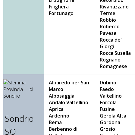
Erbognone
Retorbido
Filighera
Rivanazzano
Fortunago
Terme
Robbio
Robecco
Pave
se
Rocca de'
Giorgi
Rocca Susella
Rognano
Romagnese
Albaredo per San
Dubino
Marco
Faedo
Albosaggia
Valtellino
Andalo Valtellino
Forcola
Aprica
Fusine
Ardenno
Gerola Alta
Sondrio
Bema
Gordona
Berbenno di
Grosio
SO