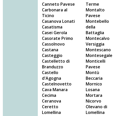
Canneto Pavese
Terme
Carbonara al
Montalto
Ticino
Pavese
Casanova Lonati
Montebello
Casatisma
della
Casei Gerola
Battaglia
Casorate Primo
Montecalvo
Cassolnovo
Versiggia
Castana
Montescano
Casteggio
Montesegale
Castelletto di
Monticelli
Branduzzo
Pavese
Castello
Montù
d'Agogna
Beccaria
Castelnovetto
Mornico
Cava Manara
Losana
Cecima
Mortara
Ceranova
Nicorvo
Ceretto
Olevano di
Lomellina
Lomellina