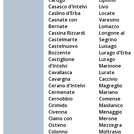
Carugo
Lipomo
Casasco d'Intelvi
Livo
Caslino d'Erba
Locate
Casnate con
Varesino
Bernate
Lomazzo
Cassina Rizzardi
Longone al
Castelmarte
Segrino
Castelnuovo
Luisago
Bozzente
Lurago d'Erba
Castiglione
Lurago
d'Intelvi
Marinone
Cavallasca
Lurate
Cavargna
Caccivio
Cerano d'Intelvi
Magreglio
Cermenate
Mariano
Cernobbio
Comense
Cirimido
Maslianico
Civenna
Menaggio
Claino con
Merone
Osteno
Mezzegra
Colonno
Moltrasio