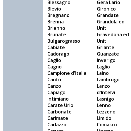
Blessagno
Gera Lario
Blevio
Gironico
Bregnano
Grandate
Brenna
Grandola ed
Brienno
Uniti
Brunate
Gravedona ed
Bulgarograsso
Uniti
Cabiate
Griante
Cadorago
Guanzate
Caglio
Inverigo
Cagno
Laglio
Campione d'Italia
Laino
Cantù
Lambrugo
Canzo
Lanzo
Capiago
d'Intelvi
Intimiano
Lasnigo
Carate Urio
Lenno
Carbonate
Lezzeno
Carimate
Limido
Carlazzo
Comasco