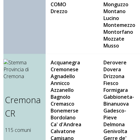
COMO
Monguzzo
Drezzo
Montano
Lucino
Montemezzo
Montorfano
Mozzate
Musso
Acquanegra
Derovere
Cremonese
Dovera
Agnadello
Drizzona
Annicco
Fiesco
Azzanello
Formigara
Bagnolo
Gabbioneta-
Cremona
Cremasco
Binanuova
Bonemerse
Gadesco-
CR
Bordolano
Pieve
Ca' d'Andrea
Delmona
115 comuni
Calvatone
Genivolta
Camisano
Gerre de'