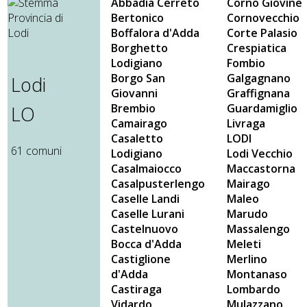
Abbadia Cerreto
Corno Giovine
Bertonico
Cornovecchio
Boffalora d'Adda
Corte Palasio
Borghetto
Crespiatica
Lodigiano
Fombio
Borgo San
Galgagnano
Lodi
Giovanni
Graffignana
Brembio
Guardamiglio
LO
Camairago
Livraga
Casaletto
LODI
61 comuni
Lodigiano
Lodi Vecchio
Casalmaiocco
Maccastorna
Casalpusterlengo
Mairago
Caselle Landi
Maleo
Caselle Lurani
Marudo
Castelnuovo
Massalengo
Bocca d'Adda
Meleti
Castiglione
Merlino
d'Adda
Montanaso
Castiraga
Lombardo
Vidardo
Mulazzano