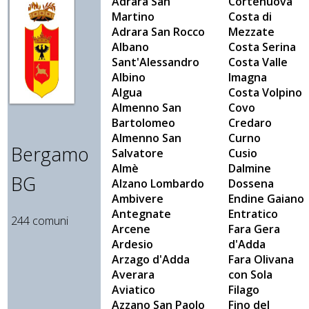
Adrara San
Cortenuova
Martino
Costa di
Adrara San Rocco
Mezzate
Albano
Costa Serina
Sant'Alessandro
Costa Valle
Albino
Imagna
Algua
Costa Volpino
Almenno San
Covo
Bartolomeo
Credaro
Almenno San
Curno
Bergamo
Salvatore
Cusio
Almè
Dalmine
BG
Alzano Lombardo
Dossena
Ambivere
Endine Gaiano
Antegnate
Entratico
244 comuni
Arcene
Fara Gera
Ardesio
d'Adda
Arzago d'Adda
Fara Olivana
Averara
con Sola
Aviatico
Filago
Azzano San Paolo
Fino del