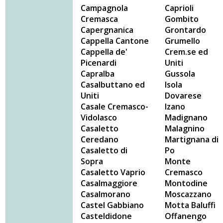
Campagnola
Caprioli
Cremasca
Gombito
Capergnanica
Grontardo
Cappella Cantone
Grumello
Cappella de'
Crem.se ed
Picenardi
Uniti
Capralba
Gussola
Casalbuttano ed
Isola
Uniti
Dovarese
Casale Cremasco-
Izano
Vidolasco
Madignano
Casaletto
Malagnino
Ceredano
Martignana di
Casaletto di
Po
Sopra
Monte
Casaletto Vaprio
Cremasco
Casalmaggiore
Montodine
Casalmorano
Moscazzano
Castel Gabbiano
Motta Baluffi
Casteldidone
Offanengo