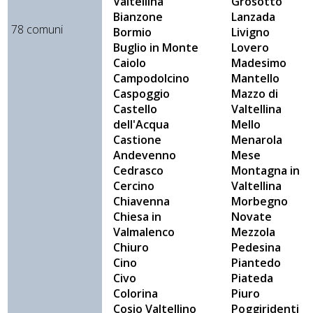
Valtellina
Grosotto
Bianzone
Lanzada
78 comuni
Bormio
Livigno
Buglio in Monte
Lovero
Caiolo
Madesimo
Campodolcino
Mantello
Caspoggio
Mazzo di
Castello
Valtellina
dell'Acqua
Mello
Castione
Menarola
Andevenno
Mese
Cedrasco
Montagna in
Cercino
Valtellina
Chiavenna
Morbegno
Chiesa in
Novate
Valmalenco
Mezzola
Chiuro
Pedesina
Cino
Piantedo
Civo
Piateda
Colorina
Piuro
Cosio Valtellino
Poggiridenti