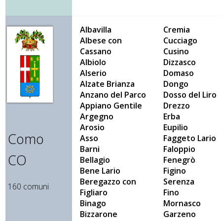
Albavilla
Cremia
Albese con
Cucciago
Cassano
Cusino
Albiolo
Dizzasco
Alserio
Domaso
Alzate Brianza
Dongo
Anzano del Parco
Dosso del Liro
Appiano Gentile
Drezzo
Argegno
Erba
Arosio
Eupilio
Como
Asso
Faggeto Lario
Barni
Faloppio
CO
Bellagio
Fenegrò
Bene Lario
Figino
Beregazzo con
Serenza
160 comuni
Figliaro
Fino
Binago
Mornasco
Bizzarone
Garzeno