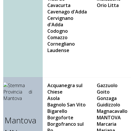
Cavacurta
Orio Litta
Cavenago d'Adda
Cervignano
d'Adda
Codogno
Comazzo
Cornegliano
Laudense
Acquanegra sul
Gazzuolo
Chiese
Goito
Asola
Gonzaga
Bagnolo San Vito
Guidizzolo
Bigarello
Magnacavallo
Borgoforte
MANTOVA
Mantova
Borgofranco sul
Marcaria
Po
Mariana