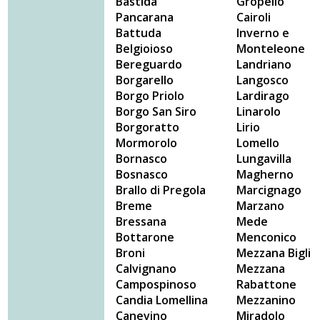
Bastida
Gropello
Pancarana
Cairoli
Battuda
Inverno e
Belgioioso
Monteleone
Bereguardo
Landriano
Borgarello
Langosco
Borgo Priolo
Lardirago
Borgo San Siro
Linarolo
Borgoratto
Lirio
Mormorolo
Lomello
Bornasco
Lungavilla
Bosnasco
Magherno
Brallo di Pregola
Marcignago
Breme
Marzano
Bressana
Mede
Bottarone
Menconico
Broni
Mezzana Bigli
Calvignano
Mezzana
Campospinoso
Rabattone
Candia Lomellina
Mezzanino
Canevino
Miradolo