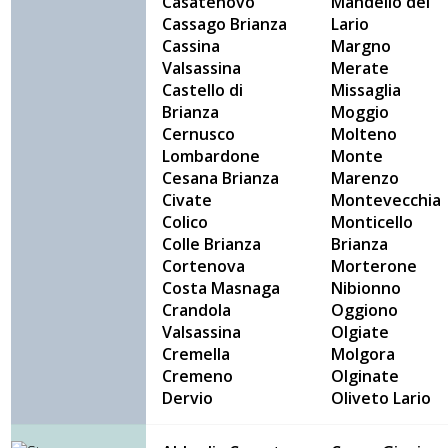
Casatenovo
Mandello del
Cassago Brianza
Lario
Cassina
Margno
Valsassina
Merate
Castello di
Missaglia
Brianza
Moggio
Cernusco
Molteno
Lombardone
Monte
Cesana Brianza
Marenzo
Civate
Montevecchia
Colico
Monticello
Colle Brianza
Brianza
Cortenova
Morterone
Costa Masnaga
Nibionno
Crandola
Oggiono
Valsassina
Olgiate
Cremella
Molgora
Cremeno
Olginate
Dervio
Oliveto Lario