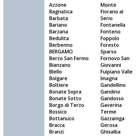
Azzone
Monte
Bagnatica
Fiorano al
Barbata
Serio
Bariano
Fontanella
Barzana
Fonteno
Bedulita
Foppolo
Berbenno
Foresto
BERGAMO
Sparso
Berzo San Fermo
Fornovo San
Bianzano
Giovanni
Blello
Fuipiano Valle
Bolgare
Imagna
Boltiere
Gandellino
Bonate Sopra
Gandino
Bonate Sotto
Gandosso
Borgo di Terzo
Gaverina
Bossico
Terme
Bottanuco
Gazzaniga
Bracca
Gerosa
Branzi
Ghisalba