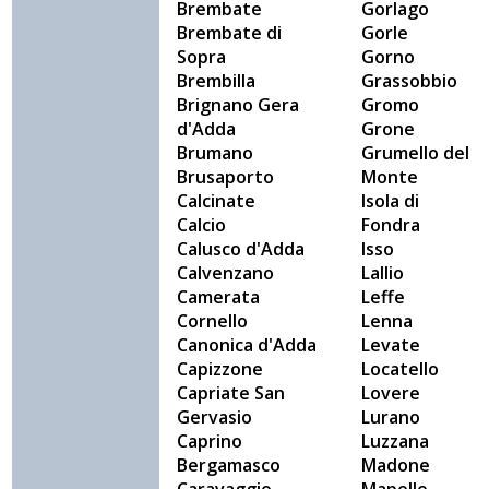
Brembate
Gorlago
Brembate di
Gorle
Sopra
Gorno
Brembilla
Grassobbio
Brignano Gera
Gromo
d'Adda
Grone
Brumano
Grumello del
Brusaporto
Monte
Calcinate
Isola di
Calcio
Fondra
Calusco d'Adda
Isso
Calvenzano
Lallio
Camerata
Leffe
Cornello
Lenna
Canonica d'Adda
Levate
Capizzone
Locatello
Capriate San
Lovere
Gervasio
Lurano
Caprino
Luzzana
Bergamasco
Madone