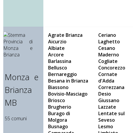
Agrate Brianza
Ceriano
Aicurzio
Laghetto
Albiate
Cesano
Arcore
Maderno
Barlassina
Cogliate
Bellusco
Concorezzo
Bernareggio
Cornate
Monza e
Besana in Brianza
d'Adda
Biassono
Correzzana
Brianza
Bovisio-Masciago
Desio
MB
Briosco
Giussano
Brugherio
Lazzate
Burago di
Lentate sul
55 comuni
Molgora
Seveso
Busnago
Lesmo