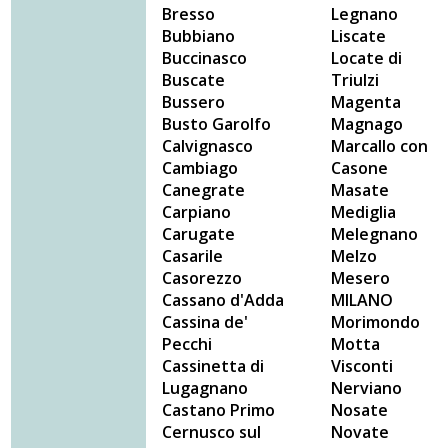
Bresso
Legnano
Bubbiano
Liscate
Buccinasco
Locate di
Buscate
Triulzi
Bussero
Magenta
Busto Garolfo
Magnago
Calvignasco
Marcallo con
Cambiago
Casone
Canegrate
Masate
Carpiano
Mediglia
Carugate
Melegnano
Casarile
Melzo
Casorezzo
Mesero
Cassano d'Adda
MILANO
Cassina de'
Morimondo
Pecchi
Motta
Cassinetta di
Visconti
Lugagnano
Nerviano
Castano Primo
Nosate
Cernusco sul
Novate