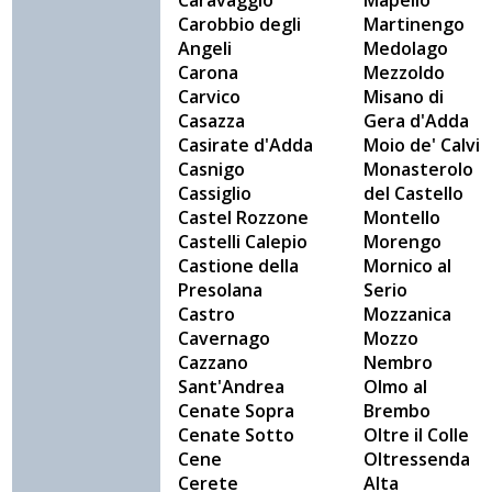
Caravaggio
Mapello
Carobbio degli
Martinengo
Angeli
Medolago
Carona
Mezzoldo
Carvico
Misano di
Casazza
Gera d'Adda
Casirate d'Adda
Moio de' Calvi
Casnigo
Monasterolo
Cassiglio
del Castello
Castel Rozzone
Montello
Castelli Calepio
Morengo
Castione della
Mornico al
Presolana
Serio
Castro
Mozzanica
Cavernago
Mozzo
Cazzano
Nembro
Sant'Andrea
Olmo al
Cenate Sopra
Brembo
Cenate Sotto
Oltre il Colle
Cene
Oltressenda
Cerete
Alta