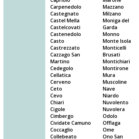
Capriolo
Marone
Carpenedolo
Mazzano
Castegnato
Milzano
Castel Mella
Moniga del
Castelcovati
Garda
Castenedolo
Monno
Casto
Monte Isola
Castrezzato
Monticelli
Cazzago San
Brusati
Martino
Montichiari
Cedegolo
Montirone
Cellatica
Mura
Cerveno
Muscoline
Ceto
Nave
Cevo
Niardo
Chiari
Nuvolento
Cigole
Nuvolera
Cimbergo
Odolo
Cividate Camuno
Offlaga
Coccaglio
Ome
Collebeato
Ono San