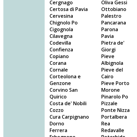
Cergnago
Oliva Gessi
Certosa di Pavia
Ottobiano
Cervesina
Palestro
Chignolo Po
Pancarana
Cigognola
Parona
Cilavegna
Pavia
Codevilla
Pietra de'
Confienza
Giorgi
Copiano
Pieve
Corana
Albignola
Cornale
Pieve del
Corteolona e
Cairo
Genzone
Pieve Porto
Corvino San
Morone
Quirico
Pinarolo Po
Costa de' Nobili
Pizzale
Cozzo
Ponte Nizza
Cura Carpignano
Portalbera
Dorno
Rea
Ferrera
Redavalle