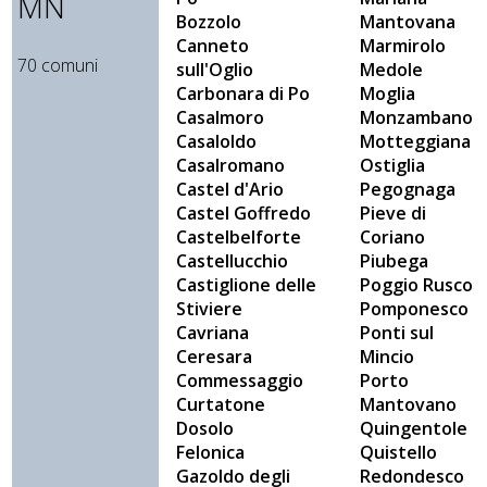
MN
Bozzolo
Mantovana
Canneto
Marmirolo
70 comuni
sull'Oglio
Medole
Carbonara di Po
Moglia
Casalmoro
Monzambano
Casaloldo
Motteggiana
Casalromano
Ostiglia
Castel d'Ario
Pegognaga
Castel Goffredo
Pieve di
Castelbelforte
Coriano
Castellucchio
Piubega
Castiglione delle
Poggio Rusco
Stiviere
Pomponesco
Cavriana
Ponti sul
Ceresara
Mincio
Commessaggio
Porto
Curtatone
Mantovano
Dosolo
Quingentole
Felonica
Quistello
Gazoldo degli
Redondesco