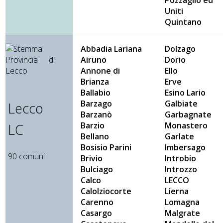
Pozzaglio ed
Uniti
Quintano
Abbadia Lariana
Dolzago
Airuno
Dorio
Annone di
Ello
Brianza
Erve
Ballabio
Esino Lario
Barzago
Galbiate
Lecco
Barzanò
Garbagnate
Barzio
Monastero
LC
Bellano
Garlate
Bosisio Parini
Imbersago
90 comuni
Brivio
Introbio
Bulciago
Introzzo
Calco
LECCO
Calolziocorte
Lierna
Carenno
Lomagna
Casargo
Malgrate