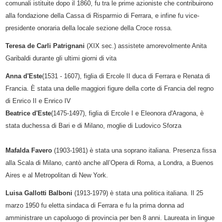
comunali istituite dopo il 1860, fu tra le prime azioniste che contribuirono
alla fondazione della Cassa di Risparmio di Ferrara, e infine fu vice-
presidente onoraria della locale sezione della Croce rossa.
Teresa de Carli Patrignani
(XIX sec.) assistete amorevolmente Anita
Garibaldi durante gli ultimi giorni di vita
Anna d'Este
(1531 - 1607), figlia di Ercole II duca di Ferrara e Renata di
Francia. È stata una delle maggiori figure della corte di Francia del regno
di Enrico II e Enrico IV
Beatrice d'Este
(1475-1497), figlia di Ercole I e Eleonora d'Aragona, è
stata duchessa di Bari e di Milano, moglie di Ludovico Sforza
Mafalda Favero
(1903-1981) è stata una soprano italiana. Presenza fissa
alla Scala di Milano, cantò anche all’Opera di Roma, a Londra, a Buenos
Aires e al Metropolitan di New York.
Luisa Gallotti Balboni
(1913-1979) è stata una politica italiana.
Il 25
marzo 1950 fu eletta sindaca di Ferrara e fu la prima donna ad
amministrare un capoluogo di provincia per ben 8 anni. Laureata in lingue