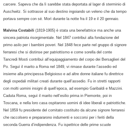
carcere. Sapeva che da lì sarebbe stata deportata al lager di sterminio di
Auschwitz. Si sottrasse al suo destino ingoiando un veleno che da tempo
portava sempre con sé. Morì durante la notte fra il 19 e il 20 gennaio.
Malvina Costabili
(1819-1905) è stata una benefattrice ma anche una
sincera patriota risorgimentale.
Nel 1847 contribuì alla fondazione del
primo asilo per i bambini poveri. Nel 1848 fece parte nel gruppo di signore
ferraresi che si distinse per patriottismo e come sorella del conte
Tancredi Mosti contribuì all’equipaggiamento del corpo dei Bersaglieri del
Po. Seguì il marito a Roma nel 1849, vi rimase durante l’assedio ed
insieme alla principessa Belgioioso e ad altre donne italiane fu direttrice
degli ospedali militari creati durante quell’assedio. Fu in stretti rapporti
con molti uomini insigni di quell’epoca, ad esempio Garibaldi e Mazzini.
Caduta Roma, seguì il marito nell’esilio prima in Piemonte, poi in
Toscana, e nella loro casa ospitarono uomini di idee liberali e patriottiche.
Nel 1859 fu presidente del comitato costituito da alcune signore ferraresi
che raccolsero e prepararono indumenti e soccorsi per i feriti della
seconda Guerra d’indipendenza. Fu ispettrice delle prime scuole