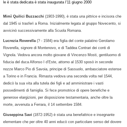
le è stata dedicata è stata inaugurata l’11 giugno 2000
Mimì Quilici Buzzacchi
(1903-1990), è stata una pittrice e incisora che
dal 1945 si trasferì a Roma. Inizialmente legata al gruppo Novecento, si
avvicinò successivamente alla Scuola Romana.
Lucrezia Roverella
(? - 1584) era figlia del conte palatino Gerolamo
Roverella, signore di Montenovo, e di Taddea Contrari dei conti di
Vignola. Vedova ancora molto giovane di Vincenzo Mosti, gentiluomo di
fiducia del duca Alfonso I d’Este, attorno al 1530 sposò in seconde
nozze Marco Pio di Savoia, principe di Sassuolo, ambasciatore estense
a Torino e in Francia. Rimasta vedova una seconda volta nel 1544,
dedicò la sua vita alla tutela dei figli e ad amministrare i vasti
possedimenti di famiglia. Si fece promotrice di opere benefiche e
generose elargizioni, per disposizione testamentaria, anche oltre la
morte, avvenuta a Ferrara, il 14 settembre 1584.
Giuseppina Savi
(1872-1952) è stata una benefattrice e insegnante
elementare che per oltre 40 anni educò con particolare senso del dovere