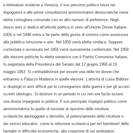
e letterature moderne a Venezia, il suo percorso politico inizia nel
dopoguerra e alle prime consultazioni amministrative democratiche viene
eletta consigliera comunale con un alto numero di preferenze. Negli
stessi anni si dedica all’attività politica in seno all'Unione Donne Italiane
(UDI) e nel 1948 entra a far parte della giunta di sinistra come assessora
alla pubblica istruzione e arte. Nel 1950 verrà eletta sindaca. Seppure
contestata e avversata nel 1956 verrà nuovamente confermata. Nel 1958
alle elezioni politiche fu eletta senatrice con il Partito Comunista Italiano,
fu segretaria della Presidenza del Senato dal 12 giugno 1958 al 15
maggio 1963. Si contraddistinse per essere una delle tre donne che
entrarono a Palazzo Madama in quelle elezioni. L’attività di Luisa Balboni
si dispiegò in anni difficili per le conseguenze della guerra e per gli accesi
scontri ideologici. Si distinse in un periodo in cui non era facile essere
una donna impegnata in politica. Il suo principale impegno politico come
amministratrice fu quello di lavorare al ripristino delle strutture
scolastiche danneggiate o demolite, al potenziamento delle strutture e
dei servizi educativi, come la refezione scolastica per le/i bambine/i delle
famiglie in difficoltà economiche, alla creazione di sei ambulatori,