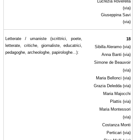
Lucrezia Roverella
(via)
Giuseppina Savi
(via)
Letterate / umaniste (scrittrici, poete,
18
letterate, critiche, giornaliste, educatrici,
Sibilla Aleramo (via)
pedagoghe, archeologhe, papirologhe...):
Anna Banti (via)
Simone de Beauvoir
(via)
Maria Bellonci (via)
Grazia Deledda (via)
Maria Majocchi
Plattis (via)
Maria Montessori
(via)
Costanza Monti
Perticari (via)