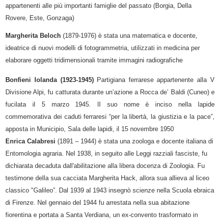
appartenenti alle più importanti famiglie del passato (Borgia, Della
Rovere, Este, Gonzaga)
Margherita Beloch
(1879-1976) è stata una matematica e docente,
ideatrice di nuovi modelli di fotogrammetria, utilizzati in medicina per
elaborare oggetti tridimensionali tramite immagini radiografiche
Bonfieni Iolanda (1923-1945)
Partigiana ferrarese appartenente alla V
Divisione Alpi, fu catturata durante un’azione a Rocca de’ Baldi (Cuneo) e
fucilata il 5 marzo 1945. Il suo nome è inciso nella lapide
commemorativa dei caduti ferraresi “per la libertà, la giustizia e la pace”,
apposta in Municipio, Sala delle lapidi, il 15 novembre 1950
Enrica Calabresi
(1891 – 1944) è stata una zoologa e docente italiana di
Entomologia agraria. Nel 1938, in seguito alle Leggi razziali fasciste, fu
dichiarata decaduta dall'abilitazione alla libera docenza di Zoologia. Fu
testimone della sua cacciata Margherita Hack, allora sua allieva al liceo
classico "Galileo”. Dal 1939 al 1943 insegnò scienze nella Scuola ebraica
di Firenze. Nel gennaio del 1944 fu arrestata nella sua abitazione
fiorentina e portata a Santa Verdiana, un ex-convento trasformato in