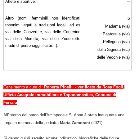
Atlete e sportive:
--
Altro (nomi femminili non identificati;
5
toponimi legati a tradizioni locali, ad es.
Madama (via)
via delle Convertite, via delle Canterine,
Pastorella (via)
via della Moretta, via delle Zoccolette;
Pellegrina (via)
madri di personaggi illustri...):
della Signora (via)
delle Vecchie (via)
Censimento a cura di:
Roberta Pinelli - verificato da Rosa Fogli,
Ufficio Anagrafe Immobiliare e Toponomastica, Comune di
Ferrara
All'interno del parco dell'Arcispedale S. Anna è stata inaugurata una
targa in memoria della pediatra
Maria Zamorani
(2021)
Si danno qui di seguito alcune indicazioni biografiche delle figure