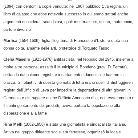
(1894) con centomila copie vendute; nel 1907 pubblicò
Eva regina
, un
libro di galateo che ebbe notevole successo in cui erano trattati anche
argomenti considerati scandalosi, quali mestruazioni, sesso, matrimonio,
parto e divorzio
Marfisa
(1554-1608), figlia illegittima di Francesco d’Este, è stata una
donna colta, amante delle arti, protettrice di Torquato Tasso
Clelia Masello
(1923-1976) antifascista, nel febbraio del 1945, insieme a
molte altre persone, assaltò
il Municipio di Bondeno (prov. Di Ferrara),
gettando dal balcone registri e incartamenti e dandoli alle fiamme in
piazza. Gli obiettivi di questa giornata di lotta erano quelli di distruggere i
registri dell'Ufficio di Leva per impedire la deportazione di altri giovani in
Germania e distruggere anche l'Ufficio Annonario che, col tesseramento e
il contingentamento dei prodotti, aveva portato la popolazione alla
disperazione e alla fame
Rina Melli
(1882-1958) è stata una giornalista e sindacalista italiana.
Attiva nel gruppo dirigente socialista ferrarese, organizzò la locale