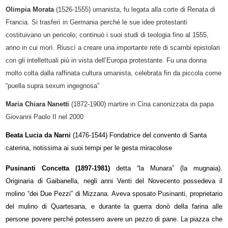
Olimpia Morata
(1526-1555) umanista, fu legata alla corte di Renata di
Francia. Si trasferì in Germania perché le sue idee protestanti
costituivano un pericolo; continuò i suoi studi di teologia fino al 1555,
anno in cui morì. Riuscì a creare una importante rete di scambi epistolari
con gli intellettuali più in vista dell’Europa protestante. Fu una donna
molto colta dalla raffinata cultura umanista, celebrata fin da piccola come
“puella supra sexum ingegnosa”
Maria Chiara Nanetti
(1872-1900) martire in Cina canonizzata da papa
Giovanni Paolo II nel 2000
Beata Lucia da Narni
(1476-1544) Fondatrice del convento di Santa
caterina, notissima ai suoi tempi per le gesta miracolose
Pusinanti Concetta (1897-1981)
detta “la Munara” (la mugnaia).
Originaria di Gaibanella, negli anni Venti del Novecento possedeva il
molino “dei Due Pezzi” di Mizzana. Aveva sposato Pusinanti, proprietario
del mulino di Quartesana, e durante la guerra donò della farina alle
persone povere perché potessero avere un pezzo di pane. La piazza che