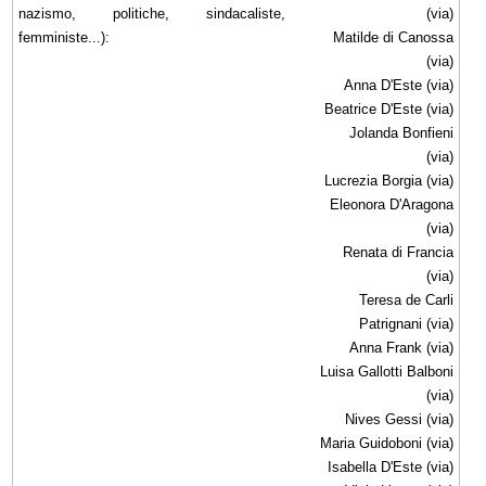
nazismo, politiche, sindacaliste,
(via)
femministe...):
Matilde di Canossa
(via)
Anna D'Este (via)
Beatrice D'Este (via)
Jolanda Bonfieni
(via)
Lucrezia Borgia (via)
Eleonora D'Aragona
(via)
Renata di Francia
(via)
Teresa de Carli
Patrignani
(via)
Anna Frank (via)
Luisa Gallotti Balboni
(via)
Nives Gessi (via)
Maria Guidoboni (via)
Isabella D'Este (via)