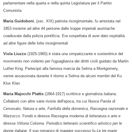
parlamentare nella quarta e nella quinta Legislatura per il Partito
Comunista
Maria Guidoboni
, (sec. XIX) patriota risorgimentale, fu arrestata nel
1853 insieme ad altre 44 persone dalle
truppe imperiali austriache
coadiuvate dalla polizia pontificia. Era sospettata di aver dato ospitalità
ad altre figure delle lotte risorgimentali
Viola Liuzzo
(1925-1965) è stata una simpatizzante e sostenitrice del
movimento non violento per l'uguaglianza dei diritti civili guidato da Martin
Luther King. Partecipò alla famosa marcia da Selma a Montgomery,
venne assassinata durante il ritorno a Selma da alcuni membri del Ku
Klux Klan.
Maria Majocchi Plattis
(1864-1917) scrittrice e giornalista italiana.
Collaborò con altre varie riviste dell'epoca, tra cui
Nuova Parola di
Cervesato
,
Natura e arte
,
Fanfulla della domenica
,
Rassegna nazionale
e
Marzocco
. Fondò e diresse
Rassegna moderna di letteratura e arte
e
diresse
Vittoria Colonna. Periodico letterario scientifico artistico per le
donne italiane.
Il suo romanzo di maggior successo fu
Le tre marie