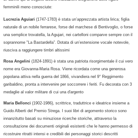
femminili meno conosciute:
Lucrezia Aguiari
(1747-1783) è stata un’apprezzata artista lirica; figlia
naturale di un nobile ferrarese, forse del marchese di Bentivoglio, o forse
una semplice trovatella, la Agujari, nei cartelloni comparve sempre con il
soprannome "La Bastardella”. Dotata di un’estensione vocale notevole,
riusciva a raggiungere timbri altissimi
Rosa Angelini
(1824-1891) è stata una patriota risorgimentale il cui vero
nome era Giovanna-Maria Rosa. Viene ricordata come una generosa
popolana attiva nella guerra del 1866, vivandiera nel 9° Reggimento
garibaldino, pronta a intervenire per soccorrere i feriti. Fu decorata con 3
medaglie al valor militare di cui una d'argento
Maria Bellonci
(1902-1986), scrittrice, traduttrice e ideatrice insieme a
Guido Alberti del Premio Strega. I suoi libri di argomento storico sono
innanzitutto basati su minuziose ricerche storiche, attraverso la
consultazione dei documenti originali esistenti che le hanno permesso di
ricostruire ritratti intensi e credibili dei personaggi storici descritti