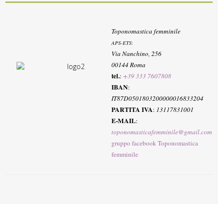
Toponomastica femminile
APS-ETS
:
Via Nanchino, 256
00144 Roma
tel.
:
+39 333 7607808
IBAN
:
IT87D0501803200000016833204
PARTITA IVA
:
13117831001
E-MAIL
:
toponomasticafemminile@gmail.com
gruppo facebook Toponomastica
femminile