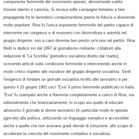
componente femminile del movimento operaio, dimostrando subito
d'avere talento e carisma. Si recava nelle campagne ferraresi a fare
propaganda fra le lavoratrici conquistandone presto la fiducia e divenendo
molto popolare. Rina fu l'unica esponente femminile del partito capace di
intervenire nei congressi e di muoversi con disinvoltura e autorità nel
gruppo dirigente; non a caso divenne ben presto un'icona nel partito. Rina
Melli si dedicò sin dal 1897 al giornalismo militante: collaborò alla
redazione di “La Scintilla” (periodico socialista diretto dal marito),
scrivendo articoli sulla condizione femminile e intervenendo anche in
modo critico rispetto alle iniziative del gruppo dirigente socialista. Sentì
l'esigenza di fondare un giornale socialista rivolto alle lavoratrici e per
questo il 15 giugno 1901 uscì “Eva” il primo femminile pubblicato in Italia.
“Eva” fu stampato anche a Ravenna completamente a carico di Rina, sia
editorialmente che finanziariamente; lo scopo era quello di educare
attraverso il giornale le donne lavoratrici (in particolar modo le operaie
agricole) alla politica, utilizzando un linguaggio semplice e accessibile
anche a quelle che non avevano gradi elevati di istruzione, allo scopo di
accelerare la crescita del movimento contadino e socialista.