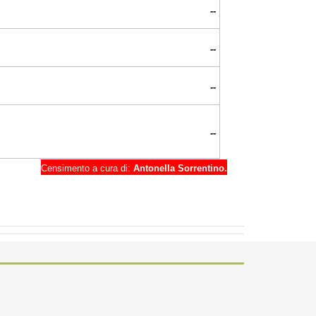
--
--
--
--
Censimento a cura di:
Antonella Sorrentino.