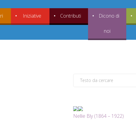
ri
Iniziative
Contributi
Dicono di
noi
Nellie Bly (1864 – 1922)