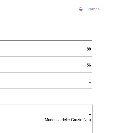
Stampa
88
56
1
1
Madonna delle Grazie (via)