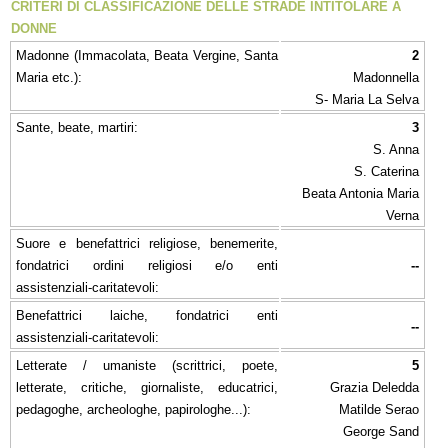
CRITERI DI CLASSIFICAZIONE DELLE STRADE INTITOLARE A
DONNE
Madonne (Immacolata, Beata Vergine, Santa
2
Maria etc.):
Madonnella
S- Maria La Selva
Sante, beate, martiri:
3
S. Anna
S. Caterina
Beata Antonia Maria
Verna
Suore e benefattrici religiose, benemerite,
fondatrici ordini religiosi e/o enti
--
assistenziali-caritatevoli:
Benefattrici laiche, fondatrici enti
--
assistenziali-caritatevoli:
Letterate / umaniste (scrittrici, poete,
5
letterate, critiche, giornaliste, educatrici,
Grazia Deledda
pedagoghe, archeologhe, papirologhe...):
Matilde Serao
George Sand