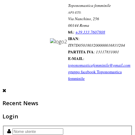
Toponomastica femminile
APS-ETS
:
Via Nanchino, 256
00144 Roma
tel.
:
+39 333 7607808
IBAN
:
IT87D0501803200000016833204
PARTITA IVA
:
13117831001
E-MAIL
:
toponomasticafemminile@gmail.com
gruppo facebook Toponomastica
femminile
Recent News
Login