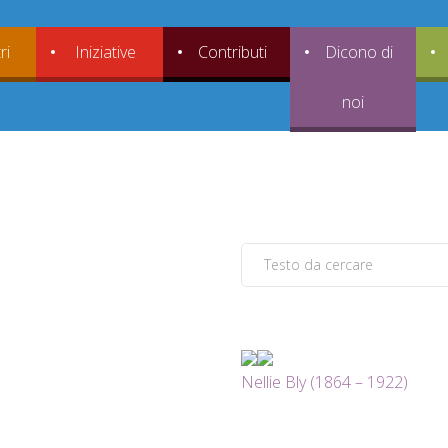
ri
Iniziative
Contributi
Dicono di
noi
Nellie Bly (1864 – 1922)