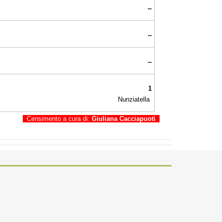
--
--
--
1
Nunziatella
Censimento a cura di:
Giuliana Cacciapuoti