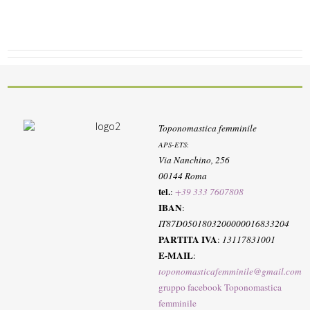
Toponomastica femminile
APS-ETS
:
Via Nanchino, 256
00144 Roma
tel.
:
+39 333 7607808
IBAN
:
IT87D0501803200000016833204
PARTITA IVA
:
13117831001
E-MAIL
:
toponomasticafemminile@gmail.com
gruppo facebook Toponomastica
femminile