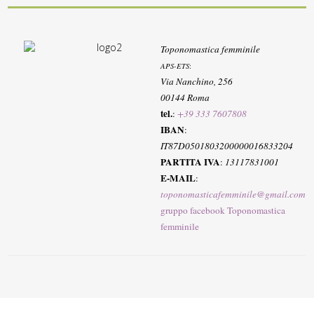
Toponomastica femminile
APS-ETS
:
Via Nanchino, 256
00144 Roma
tel.
:
+39 333 7607808
IBAN
:
IT87D0501803200000016833204
PARTITA IVA
:
13117831001
E-MAIL
:
toponomasticafemminile@gmail.com
gruppo facebook Toponomastica
femminile