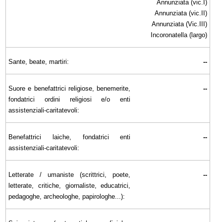
Annunziata (vic.I)
Annunziata (vic.II)
Annunziata (Vic.III)
Incoronatella (largo)
Sante, beate, martiri:
--
Suore e benefattrici religiose, benemerite,
--
fondatrici ordini religiosi e/o enti
assistenziali-caritatevoli:
Benefattrici laiche, fondatrici enti
--
assistenziali-caritatevoli:
Letterate / umaniste (scrittrici, poete,
--
letterate, critiche, giornaliste, educatrici,
pedagoghe, archeologhe, papirologhe...):