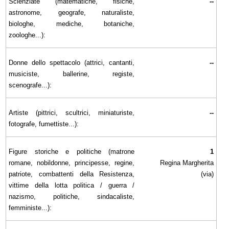
Scienziate (matematiche, fisiche,
--
astronome, geografe, naturaliste,
biologhe, mediche, botaniche,
zoologhe...):
Donne dello spettacolo (attrici, cantanti,
--
musiciste, ballerine, registe,
scenografe...):
Artiste (pittrici, scultrici, miniaturiste,
--
fotografe, fumettiste...):
Figure storiche e politiche (matrone
1
romane, nobildonne, principesse, regine,
Regina Margherita
patriote, combattenti della Resistenza,
(via)
vittime della lotta politica / guerra /
nazismo, politiche, sindacaliste,
femministe...):