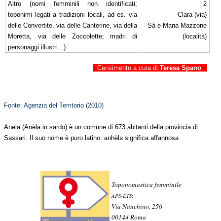
Altro (nomi femminili non identificati;
2
toponimi legati a tradizioni locali, ad es. via
Clara (via)
delle Convertite, via delle Canterine, via della
Sà e Maria Mazzone
Moretta, via delle Zoccolette; madri di
(località)
personaggi illustri...):
Censimento a cura di:
Teresa Spano
Fonte: Agenzia del Territorio (2010)
Anela (Anèla in sardo) è un comune di 673 abitanti della provincia di
Sassari. Il suo nome è puro latino: anhèla significa affannosa
Toponomastica femminile
APS-ETS
:
Via Nanchino, 256
00144 Roma