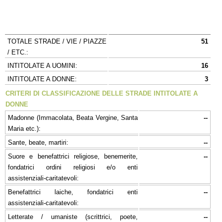
TOTALE STRADE / VIE / PIAZZE
51
/ ETC.:
INTITOLATE A UOMINI:
16
INTITOLATE A DONNE:
3
CRITERI DI CLASSIFICAZIONE DELLE STRADE INTITOLATE A
DONNE
Madonne (Immacolata, Beata Vergine, Santa
--
Maria etc.):
Sante, beate, martiri:
--
Suore e benefattrici religiose, benemerite,
--
fondatrici ordini religiosi e/o enti
assistenziali-caritatevoli:
Benefattrici laiche, fondatrici enti
--
assistenziali-caritatevoli:
Letterate / umaniste (scrittrici, poete,
--