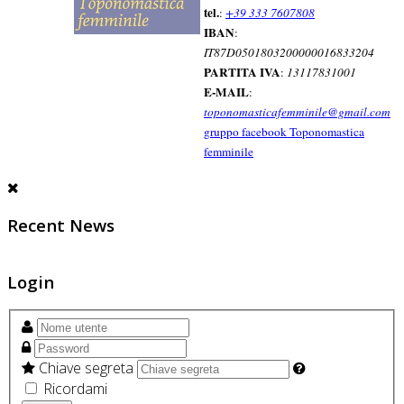
tel.
:
+39 333 7607808
IBAN
:
IT87D0501803200000016833204
PARTITA IVA
:
13117831001
E-MAIL
:
toponomasticafemminile@gmail.com
gruppo facebook Toponomastica
femminile
Recent News
Login
Chiave segreta
Ricordami