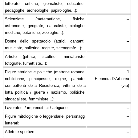
letterate, critiche, giornaliste, educatrici,
pedagoghe, archeologhe, papirologhe...):
Scienziate (matematiche, fisiche,
--
astronome, geografe, naturaliste, biologhe,
mediche, botaniche, zoologhe...):
Donne dello spettacolo (attrici, cantanti,
--
musiciste, ballerine, registe, scenografe...):
Artiste (pittrici, scultrici, miniaturiste,
--
fotografe, fumettiste...):
Figure storiche e politiche (matrone romane,
1
nobildonne, principesse, regine, patriote,
Eleonora D'Arborea
combattenti della Resistenza, vittime della
(via)
lotta politica / guerra / nazismo, politiche,
sindacaliste, femministe...):
Lavoratrici / imprenditrici / artigiane:
--
Figure mitologiche o leggendarie, personaggi
--
letterari:
Atlete e sportive:
--