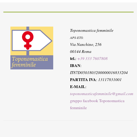
Toponomastica femminile
APS-ETS
:
Via Nanchino, 256
00144 Roma
tel.
:
+39 333 7607808
IBAN
:
IT87D0501803200000016833204
PARTITA IVA
:
13117831001
E-MAIL
:
toponomasticafemminile@gmail.com
gruppo facebook Toponomastica
femminile