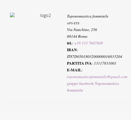
Toponomastica femminile
APS-ETS
:
Via Nanchino, 256
00144 Roma
tel.
:
+39 333 7607808
IBAN
:
IT87D0501803200000016833204
PARTITA IVA
:
13117831001
E-MAIL
:
toponomasticafemminile@gmail.com
gruppo facebook Toponomastica
femminile