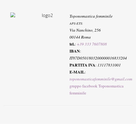
Toponomastica femminile
APS-ETS
:
Via Nanchino, 256
00144 Roma
tel.
:
+39 333 7607808
IBAN
:
IT87D0501803200000016833204
PARTITA IVA
:
13117831001
E-MAIL
:
toponomasticafemminile@gmail.com
gruppo facebook Toponomastica
femminile