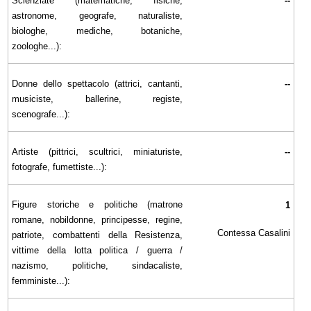
Scienziate (matematiche, fisiche,
--
astronome, geografe, naturaliste,
biologhe, mediche, botaniche,
zoologhe...):
Donne dello spettacolo (attrici, cantanti,
--
musiciste, ballerine, registe,
scenografe...):
Artiste (pittrici, scultrici, miniaturiste,
--
fotografe, fumettiste...):
Figure storiche e politiche (matrone
1
romane, nobildonne, principesse, regine,
Contessa Casalini
patriote, combattenti della Resistenza,
vittime della lotta politica / guerra /
nazismo, politiche, sindacaliste,
femministe...):