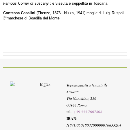
Famous Corner of Tuscany
; è vissuta e seppellita in Toscana
Contessa Casalini
(Firenze, 1873 - Nizza, 1941) moglie di Luigi Ruspoli
3°marchese di Boadilla del Monte
Toponomastica femminile
APS-ETS
:
Via Nanchino, 256
00144 Roma
tel.
:
+39 333 7607808
IBAN
:
IT87D0501803200000016833204