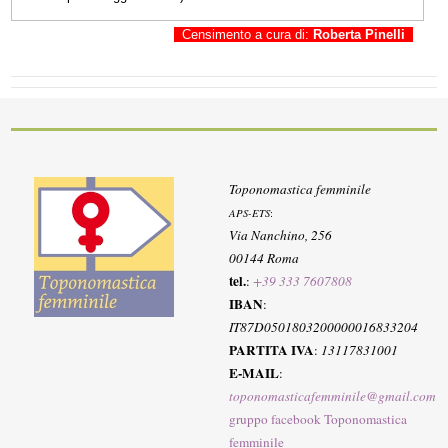
Censimento a cura di:
Roberta Pinelli
Toponomastica femminile
APS-ETS
:
Via Nanchino, 256
00144 Roma
tel.
:
+39 333 7607808
IBAN
:
IT87D0501803200000016833204
PARTITA IVA
:
13117831001
E-MAIL
:
toponomasticafemminile@gmail.com
gruppo facebook Toponomastica
femminile