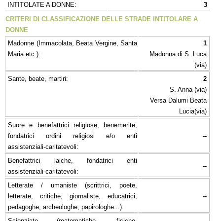
INTITOLATE A DONNE:
3
CRITERI DI CLASSIFICAZIONE DELLE STRADE INTITOLARE A
DONNE
Madonne (Immacolata, Beata Vergine, Santa
1
Maria etc.):
Madonna di S. Luca
(via)
Sante, beate, martiri:
2
S. Anna (via)
Versa Dalumi Beata
Lucia(via)
Suore e benefattrici religiose, benemerite,
fondatrici ordini religiosi e/o enti
--
assistenziali-caritatevoli:
Benefattrici laiche, fondatrici enti
--
assistenziali-caritatevoli:
Letterate / umaniste (scrittrici, poete,
letterate, critiche, giornaliste, educatrici,
--
pedagoghe, archeologhe, papirologhe...):
Scienziate (matematiche, fisiche,