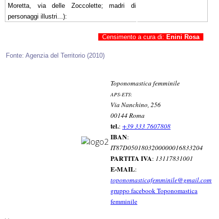
Moretta, via delle Zoccolette; madri di
personaggi illustri...):
Censimento a cura di:
Enini Rosa
Fonte: Agenzia del Territorio (2010)
Toponomastica femminile
APS-ETS
:
Via Nanchino, 256
00144 Roma
tel.
:
+39 333 7607808
IBAN
:
IT87D0501803200000016833204
PARTITA IVA
:
13117831001
E-MAIL
:
toponomasticafemminile@gmail.com
gruppo facebook Toponomastica
femminile