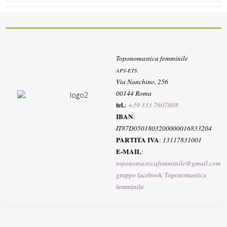
Toponomastica femminile
APS-ETS
:
Via Nanchino, 256
00144 Roma
tel.
:
+39 333 7607808
IBAN
:
IT87D0501803200000016833204
PARTITA IVA
:
13117831001
E-MAIL
:
toponomasticafemminile@gmail.com
gruppo facebook Toponomastica
femminile