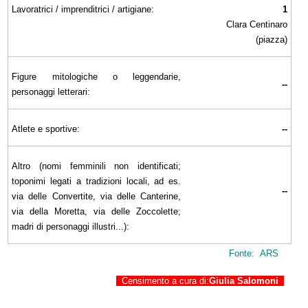
Lavoratrici / imprenditrici / artigiane:
1
Clara Centinaro
(piazza)
Figure mitologiche o leggendarie,
--
personaggi letterari:
Atlete e sportive:
--
Altro (nomi femminili non identificati;
toponimi legati a tradizioni locali, ad es.
--
via delle Convertite, via delle Canterine,
via della Moretta, via delle Zoccolette;
madri di personaggi illustri...):
Fonte: ARS
Censimento a cura di:
Giulia Salomoni