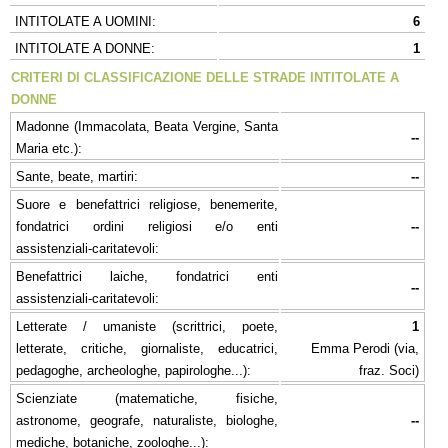
INTITOLATE A UOMINI:
6
INTITOLATE A DONNE:
1
CRITERI DI CLASSIFICAZIONE DELLE STRADE INTITOLATE A
DONNE
Madonne (Immacolata, Beata Vergine, Santa
--
Maria etc.):
Sante, beate, martiri:
--
Suore e benefattrici religiose, benemerite,
fondatrici ordini religiosi e/o enti
--
assistenziali-caritatevoli:
Benefattrici laiche, fondatrici enti
--
assistenziali-caritatevoli:
Letterate / umaniste (scrittrici, poete,
1
letterate, critiche, giornaliste, educatrici,
Emma Perodi (via,
pedagoghe, archeologhe, papirologhe...):
fraz. Soci)
Scienziate (matematiche, fisiche,
astronome, geografe, naturaliste, biologhe,
--
mediche, botaniche, zoologhe...):