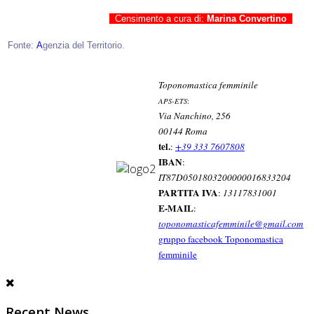
Censimento a cura di:
Marina Convertino
Fonte:
A
genzia del Territorio
.
Toponomastica femminile
APS-ETS
:
Via Nanchino, 256
00144 Roma
tel.
:
+39 333 7607808
IBAN
:
IT87D0501803200000016833204
PARTITA IVA
:
13117831001
E-MAIL
:
toponomasticafemminile@gmail.com
gruppo facebook Toponomastica
femminile
Recent News