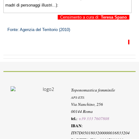
madri di personaggi illustri...):
Censimento a cura di:
Teresa Spano
Fonte: Agenzia del Territorio (2010)
Toponomastica femminile
APS-ETS
:
Via Nanchino, 256
00144 Roma
tel.
:
+39 333 7607808
IBAN
:
IT87D0501803200000016833204