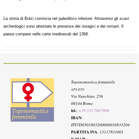
La storia di Bulzi comincia nel paleolitico inferiore. Attraverso gli scavi
archeologici sono attestate le presenze dei nuragici e dei romani. Il
paese compare nelle carte medioevali del 1368.
Toponomastica femminile
APS-ETS
:
Via Nanchino, 256
00144 Roma
tel.
:
+39 333 7607808
IBAN
:
IT87D0501803200000016833204
PARTITA IVA
:
13117831001
E-MAIL
: