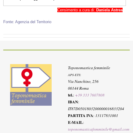
Censimento a cura di:
Daniela Astrea
Fonte: Agenzia del Territorio
Toponomastica femminile
APS-ETS
:
Via Nanchino, 256
00144 Roma
tel.
:
+39 333 7607808
IBAN
:
IT87D0501803200000016833204
PARTITA IVA
:
13117831001
E-MAIL
:
toponomasticafemminile@gmail.com