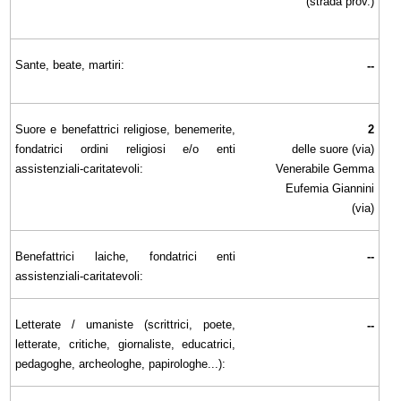
(strada prov.)
Sante, beate, martiri:
--
Suore e benefattrici religiose, benemerite,
2
fondatrici ordini religiosi e/o enti
delle suore (via)
assistenziali-caritatevoli:
Venerabile Gemma
Eufemia Giannini
(via)
Benefattrici laiche, fondatrici enti
--
assistenziali-caritatevoli:
Letterate / umaniste (scrittrici, poete,
--
letterate, critiche, giornaliste, educatrici,
pedagoghe, archeologhe, papirologhe...):