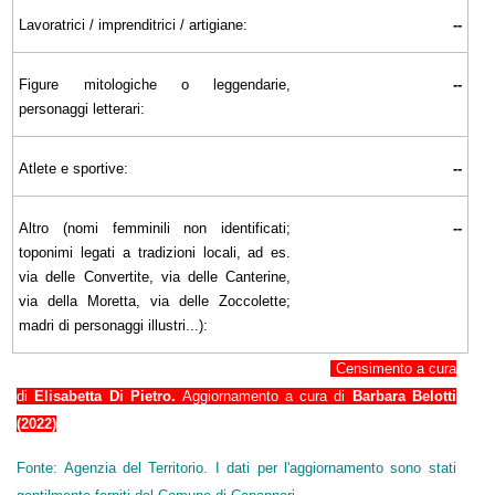
Lavoratrici / imprenditrici / artigiane:
--
Figure mitologiche o leggendarie,
--
personaggi letterari:
Atlete e sportive:
--
Altro (nomi femminili non identificati;
--
toponimi legati a tradizioni locali, ad es.
via delle Convertite, via delle Canterine,
via della Moretta, via delle Zoccolette;
madri di personaggi illustri...):
Censimento a cura
di
Elisabetta Di Pietro.
Aggiornamento a cura di
Barbara Belotti
(2022)
Fonte: Agenzia del Territorio. I dati per l'aggiornamento sono stati