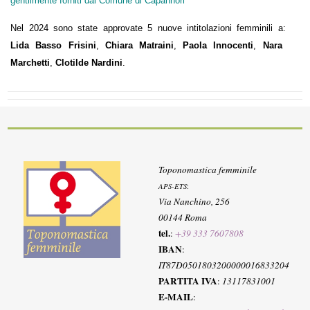
gentilmente forniti dal Comune di Capannori
Nel 2024 sono state approvate 5 nuove intitolazioni femminili a:
Lida Basso Frisini
,
Chiara Matraini
,
Paola Innocenti
,
Nara
Marchetti
,
Clotilde Nardini
.
Toponomastica femminile
APS-ETS
:
Via Nanchino, 256
00144 Roma
tel.
:
+39 333 7607808
IBAN
:
IT87D0501803200000016833204
PARTITA IVA
:
13117831001
E-MAIL
: