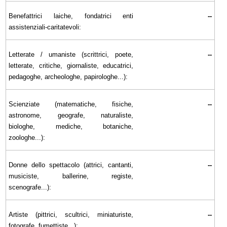
Benefattrici laiche, fondatrici enti
--
assistenziali-caritatevoli:
Letterate / umaniste (scrittrici, poete,
--
letterate, critiche, giornaliste, educatrici,
pedagoghe, archeologhe, papirologhe...):
Scienziate (matematiche, fisiche,
--
astronome, geografe, naturaliste,
biologhe, mediche, botaniche,
zoologhe...):
Donne dello spettacolo (attrici, cantanti,
--
musiciste, ballerine, registe,
scenografe...):
Artiste (pittrici, scultrici, miniaturiste,
--
fotografe, fumettiste...):