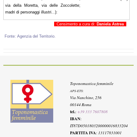
via della Moretta, via delle Zoccolette;
madri di personaggi illustri...):
Censimento a cura di:
Daniela Astrea
Fonte: Agenzia del Territorio.
Toponomastica femminile
APS-ETS
:
Via Nanchino, 256
00144 Roma
tel.
:
+39 333 7607808
IBAN
:
IT87D0501803200000016833204
PARTITA IVA
:
13117831001