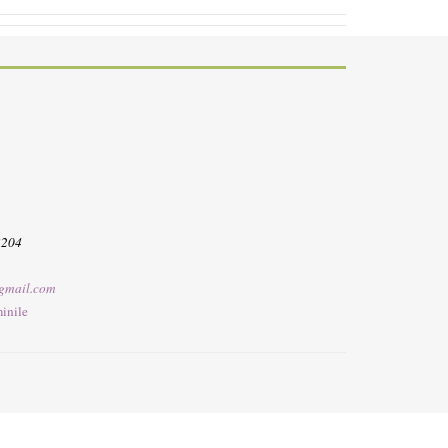
3204
gmail.com
inile