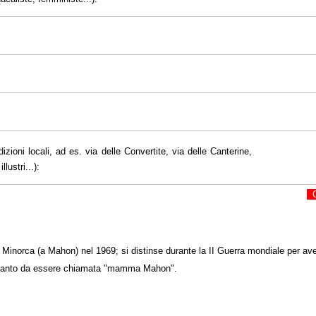
dizioni locali, ad es. via delle Convertite, via delle Canterine,
lustri...):
C
 Minorca (a Mahon) nel 1969; si distinse durante la II Guerra mondiale per aver 
esi,tanto da essere chiamata "mamma Mahon".