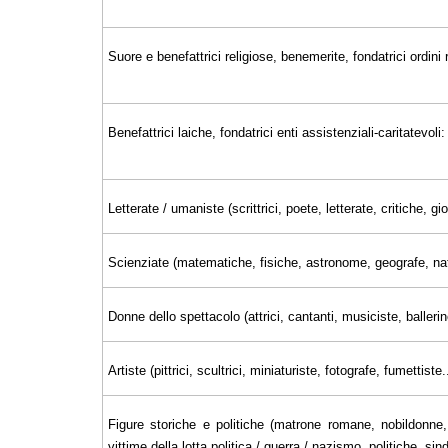
Suore e benefattrici religiose, benemerite, fondatrici ordini r
Benefattrici laiche, fondatrici enti assistenziali-caritatevoli:
Letterate / umaniste (scrittrici, poete, letterate, critiche, 
Scienziate (matematiche, fisiche, astronome, geografe, nat
Donne dello spettacolo (attrici, cantanti, musiciste, ballerin
Artiste (pittrici, scultrici, miniaturiste, fotografe, fumettiste..
Figure storiche e politiche (matrone romane, nobildonne, 
vittime della lotta politica / guerra / nazismo, politiche, sin