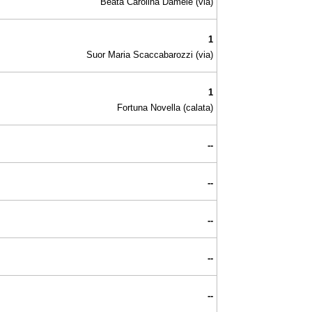
Beata Carolina Damele (via)
1
Suor Maria Scaccabarozzi (via)
1
Fortuna Novella (calata)
--
--
--
--
--