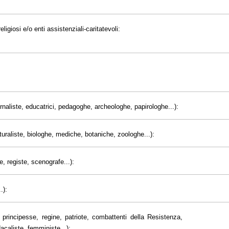
eligiosi e/o enti assistenziali-caritatevoli:
giornaliste, educatrici, pedagoghe, archeologhe, papirologhe...):
uraliste, biologhe, mediche, botaniche, zoologhe...):
e, registe, scenografe...):
.):
principesse, regine, patriote, combattenti della Resistenza,
dacaliste, femministe...):