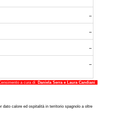
--
--
--
--
ensimento a cura di:
Daniela Serra e Laura Candiani
dato calore ed ospitalità in territorio spagnolo a oltre