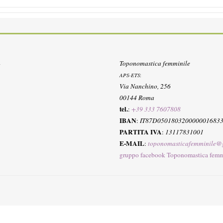
Toponomastica femminile
APS-ETS
:
Via Nanchino, 256
00144 Roma
tel.
:
+39 333 7607808
IBAN
:
IT87D050180320000001683
PARTITA IVA
:
13117831001
E-MAIL
:
toponomasticafemminile@
gruppo facebook Toponomastica femm