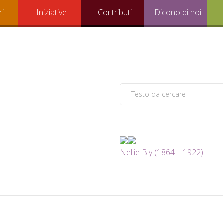
ri
Iniziative
Contributi
Dicono di noi
Nellie Bly (1864 – 1922)