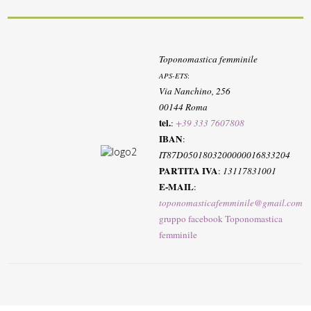
Toponomastica femminile
APS-ETS
:
Via Nanchino, 256
00144 Roma
tel.
:
+39 333 7607808
IBAN
:
IT87D0501803200000016833204
PARTITA IVA
:
13117831001
E-MAIL
:
toponomasticafemminile@gmail.com
gruppo facebook Toponomastica
femminile