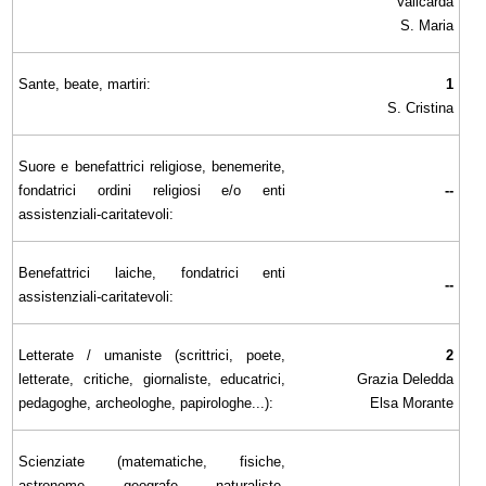
Valicarda
S. Maria
Sante, beate, martiri:
1
S. Cristina
Suore e benefattrici religiose, benemerite,
fondatrici ordini religiosi e/o enti
--
assistenziali-caritatevoli:
Benefattrici laiche, fondatrici enti
--
assistenziali-caritatevoli:
Letterate / umaniste (scrittrici, poete,
2
letterate, critiche, giornaliste, educatrici,
Grazia Deledda
pedagoghe, archeologhe, papirologhe...):
Elsa Morante
Scienziate (matematiche, fisiche,
astronome, geografe, naturaliste,