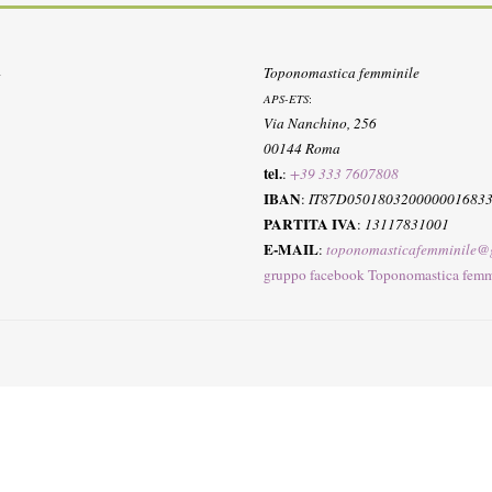
Toponomastica femminile
APS-ETS
:
Via Nanchino, 256
00144 Roma
tel.
:
+39 333 7607808
IBAN
:
IT87D050180320000001683
PARTITA IVA
:
13117831001
E-MAIL
:
toponomasticafemminile@
gruppo facebook Toponomastica femm