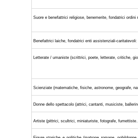
Suore e benefattrici religiose, benemerite, fondatrici ordini r
Benefattrici laiche, fondatrici enti assistenziali-caritatevoli:
Letterate / umaniste (scrittrici, poete, letterate, critiche, 
Scienziate (matematiche, fisiche, astronome, geografe, nat
Donne dello spettacolo (attrici, cantanti, musiciste, ballerin
Artiste (pittrici, scultrici, miniaturiste, fotografe, fumettiste..
Figure storiche e politiche (matrone romane, nobildonne, 