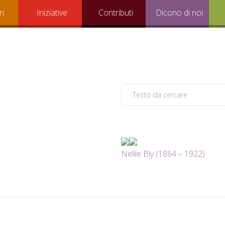
ri
Iniziative
Contributi
Dicono di noi
Nellie Bly (1864 – 1922)