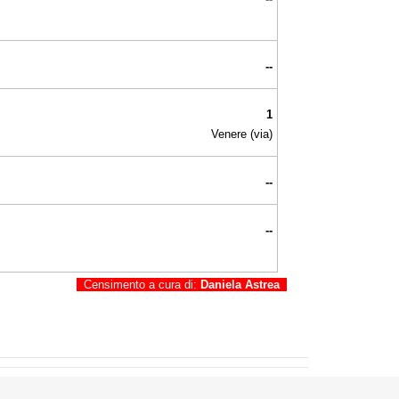
--
1
Venere (via)
--
--
Censimento a cura di:
Daniela Astrea