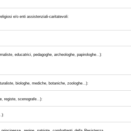
eligiosi e/o enti assistenziali-caritatevoli:
giornaliste, educatrici, pedagoghe, archeologhe, papirologhe...):
uraliste, biologhe, mediche, botaniche, zoologhe...):
e, registe, scenografe...):
.):
principesse, regine, patriote, combattenti della Resistenza,