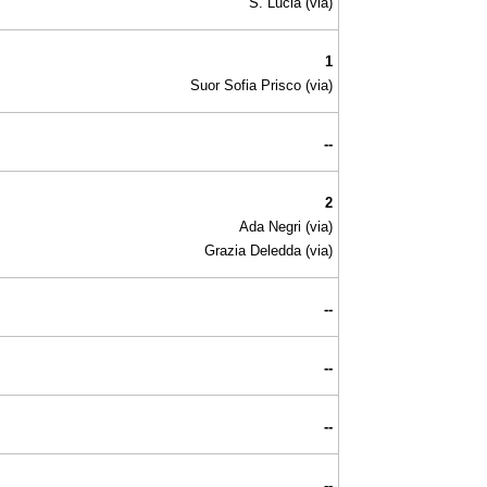
S. Lucia (via)
1
Suor Sofia Prisco (via)
--
2
Ada Negri (via)
Grazia Deledda (via)
--
--
--
--