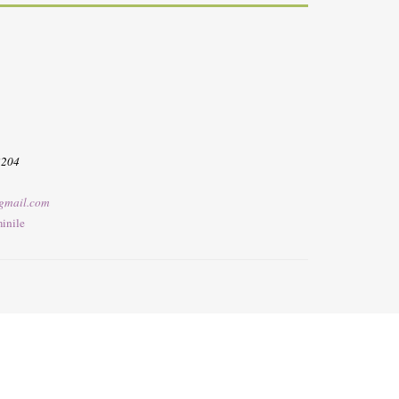
3204
gmail.com
inile