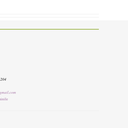
3204
gmail.com
inile