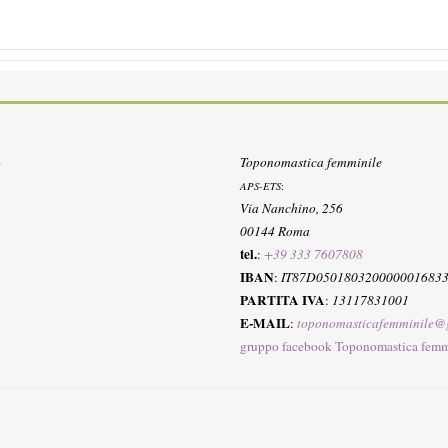
Toponomastica femminile
APS-ETS
:
Via Nanchino, 256
00144 Roma
tel.
:
+39 333 7607808
IBAN
:
IT87D050180320000001683
PARTITA IVA
:
13117831001
E-MAIL
:
toponomasticafemminile@
gruppo facebook Toponomastica femm