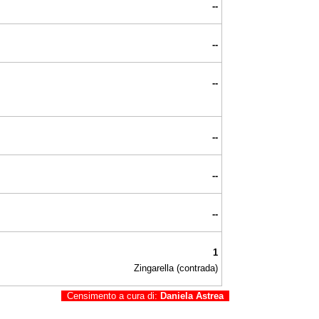
--
--
--
--
--
--
1
Zingarella (contrada)
Censimento a cura di:
Daniela Astrea