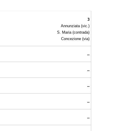
3
Annunziata (vic.)
S. Maria (contrada)
Concezione (via)
--
--
--
--
--