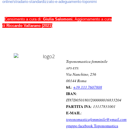
online/stradario-standardizzato-e-adeguamento-toponimi
Censimento a cura di:
Giulia Salomoni.
Aggiornamento a cura
di
Riccardo Vallarano (2021)
Toponomastica femminile
APS-ETS
:
Via Nanchino, 256
00144 Roma
tel.
:
+39 333 7607808
IBAN
:
IT87D0501803200000016833204
PARTITA IVA
:
13117831001
E-MAIL
:
toponomasticafemminile@gmail.com
gruppo facebook Toponomastica