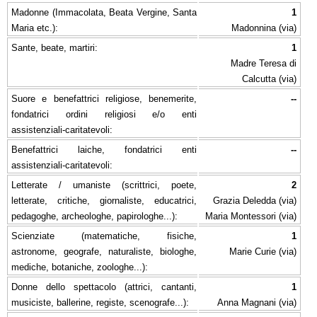
Madonne (Immacolata, Beata Vergine, Santa
1
Maria etc.):
Madonnina (via)
Sante, beate, martiri:
1
Madre Teresa di
Calcutta (via)
Suore e benefattrici religiose, benemerite,
--
fondatrici ordini religiosi e/o enti
assistenziali-caritatevoli:
Benefattrici laiche, fondatrici enti
--
assistenziali-caritatevoli:
Letterate / umaniste (scrittrici, poete,
2
letterate, critiche, giornaliste, educatrici,
Grazia Deledda (via)
pedagoghe, archeologhe, papirologhe...):
Maria Montessori (via)
Scienziate (matematiche, fisiche,
1
astronome, geografe, naturaliste, biologhe,
Marie Curie (via)
mediche, botaniche, zoologhe...):
Donne dello spettacolo (attrici, cantanti,
1
musiciste, ballerine, registe, scenografe...):
Anna Magnani (via)