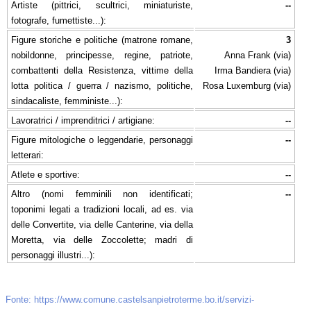
Artiste (pittrici, scultrici, miniaturiste,
--
fotografe, fumettiste...):
Figure storiche e politiche (matrone romane,
3
nobildonne, principesse, regine, patriote,
Anna Frank (via)
combattenti della Resistenza, vittime della
Irma Bandiera (via)
lotta politica / guerra / nazismo, politiche,
Rosa Luxemburg (via)
sindacaliste, femministe...):
Lavoratrici / imprenditrici / artigiane:
--
Figure mitologiche o leggendarie, personaggi
--
letterari:
Atlete e sportive:
--
Altro (nomi femminili non identificati;
--
toponimi legati a tradizioni locali, ad es. via
delle Convertite, via delle Canterine, via della
Moretta, via delle Zoccolette; madri di
personaggi illustri...):
Fonte: https://www.comune.castelsanpietroterme.bo.it/servizi-