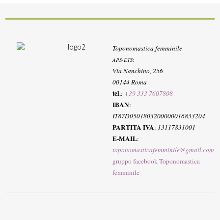
Toponomastica femminile
APS-ETS
:
Via Nanchino, 256
00144 Roma
tel.
:
+39 333 7607808
IBAN
:
IT87D0501803200000016833204
PARTITA IVA
:
13117831001
E-MAIL
:
toponomasticafemminile@gmail.com
gruppo facebook Toponomastica
femminile