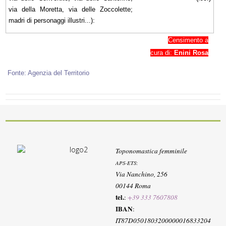
via della Moretta, via delle Zoccolette;
madri di personaggi illustri...):
Censimento a
cura di:
Enini Rosa
Fonte: Agenzia del Territorio
Toponomastica femminile
APS-ETS
:
Via Nanchino, 256
00144 Roma
tel.
:
+39 333 7607808
IBAN
:
IT87D0501803200000016833204