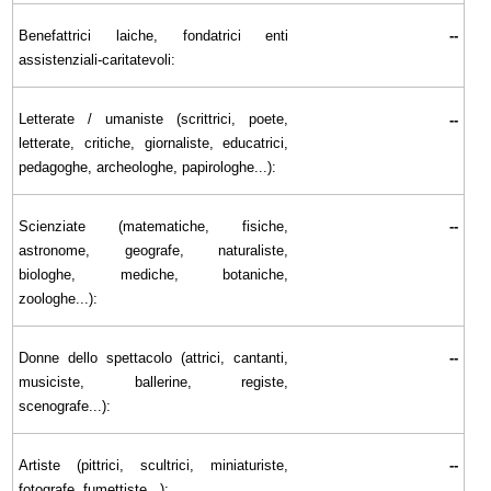
Benefattrici laiche, fondatrici enti
--
assistenziali-caritatevoli:
Letterate / umaniste (scrittrici, poete,
--
letterate, critiche, giornaliste, educatrici,
pedagoghe, archeologhe, papirologhe...):
Scienziate (matematiche, fisiche,
--
astronome, geografe, naturaliste,
biologhe, mediche, botaniche,
zoologhe...):
Donne dello spettacolo (attrici, cantanti,
--
musiciste, ballerine, registe,
scenografe...):
Artiste (pittrici, scultrici, miniaturiste,
--
fotografe, fumettiste...):