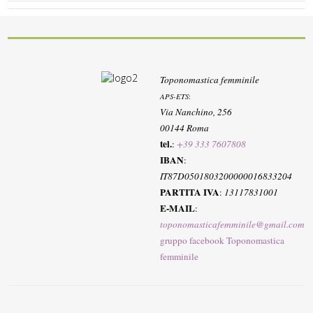
Toponomastica femminile
APS-ETS
:
Via Nanchino, 256
00144 Roma
tel.
:
+39 333 7607808
IBAN
:
IT87D0501803200000016833204
PARTITA IVA
:
13117831001
E-MAIL
:
toponomasticafemminile@gmail.com
gruppo facebook Toponomastica
femminile