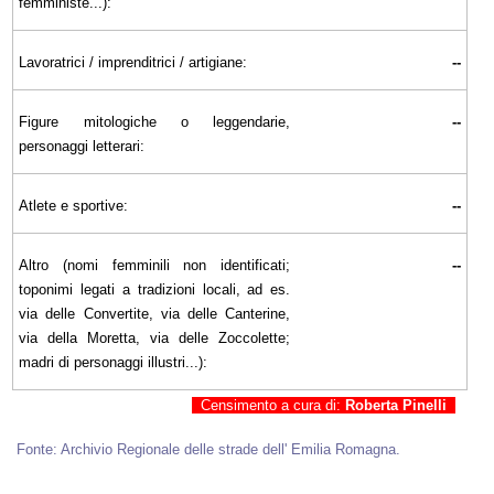
femministe...):
Lavoratrici / imprenditrici / artigiane:
--
Figure mitologiche o leggendarie,
--
personaggi letterari:
Atlete e sportive:
--
Altro (nomi femminili non identificati;
--
toponimi legati a tradizioni locali, ad es.
via delle Convertite, via delle Canterine,
via della Moretta, via delle Zoccolette;
madri di personaggi illustri...):
Censimento a cura di:
Roberta Pinelli
Fonte: Archivio Regionale delle strade dell' Emilia Romagna.