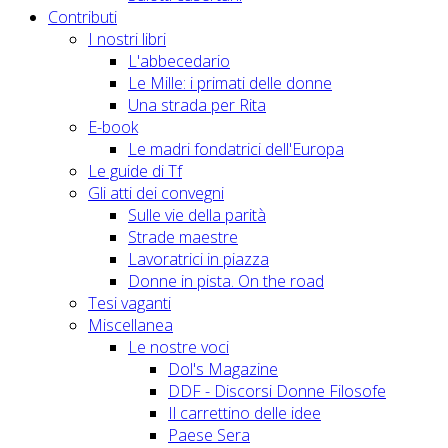
Contributi
I nostri libri
L'abbecedario
Le Mille: i primati delle donne
Una strada per Rita
E-book
Le madri fondatrici dell'Europa
Le guide di Tf
Gli atti dei convegni
Sulle vie della parità
Strade maestre
Lavoratrici in piazza
Donne in pista. On the road
Tesi vaganti
Miscellanea
Le nostre voci
Dol's Magazine
DDF - Discorsi Donne Filosofe
Il carrettino delle idee
Paese Sera