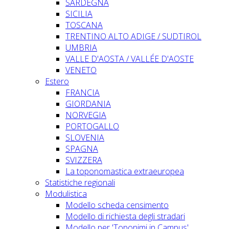
SARDEGNA
SICILIA
TOSCANA
TRENTINO ALTO ADIGE / SUDTIROL
UMBRIA
VALLE D'AOSTA / VALLÉE D'AOSTE
VENETO
Estero
FRANCIA
GIORDANIA
NORVEGIA
PORTOGALLO
SLOVENIA
SPAGNA
SVIZZERA
La toponomastica extraeuropea
Statistiche regionali
Modulistica
Modello scheda censimento
Modello di richiesta degli stradari
Modello per 'Toponimi in Campus'