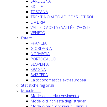
SARDEGNA
SICILIA
TOSCANA
TRENTINO ALTO ADIGE / SUDTIROL
UMBRIA
VALLE D'AOSTA / VALLÉE D'AOSTE
VENETO
Estero
FRANCIA
GIORDANIA
NORVEGIA
PORTOGALLO
SLOVENIA
SPAGNA
SVIZZERA
La toponomastica extraeuropea
Statistiche regionali
Modulistica
Modello scheda censimento
Modello di richiesta degli stradari
Modello per 'Toponimi in Campus'