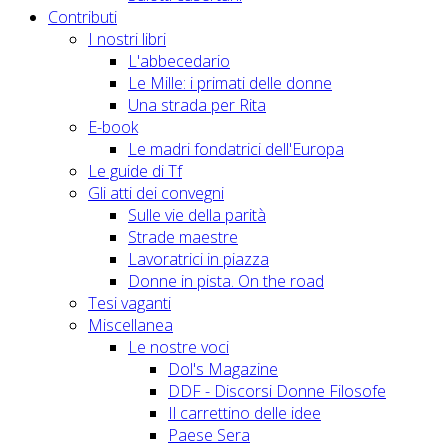
Contributi
I nostri libri
L'abbecedario
Le Mille: i primati delle donne
Una strada per Rita
E-book
Le madri fondatrici dell'Europa
Le guide di Tf
Gli atti dei convegni
Sulle vie della parità
Strade maestre
Lavoratrici in piazza
Donne in pista. On the road
Tesi vaganti
Miscellanea
Le nostre voci
Dol's Magazine
DDF - Discorsi Donne Filosofe
Il carrettino delle idee
Paese Sera