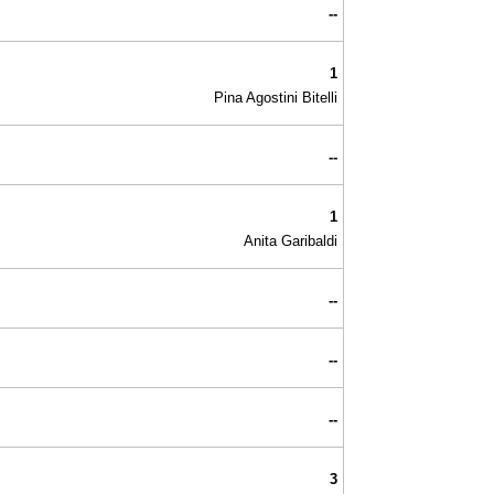
--
1
Pina Agostini Bitelli
--
1
Anita Garibaldi
--
--
--
3