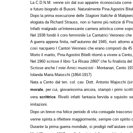
La C.D.N.M. venne sin dal suo apparire riconosciuta come s
e futuro biografo di Busoni. Naturalmente Pina Agostini Bite
Dopo la prima esecuzione delle
Stagioni Italiche
di Malipie
elogiata da Richard Strauss, non si hanno più notizie di Pina
Infatti malgrado un'interessante carriera artistica come so
Nel 1938 fondò il coro femminile Le Cantatrici Veronesi che s
A guerra appena finita, nell’autunno del 1945, riunì attorno
così nacquero I Cantori Veronesi che erano composti da 45 
Morto il marito, Pina Agostini Bitelli ritornò a vivere a Cento,
Nel 1960 scrisse il libro
“La Risaia 1860”
che fu finalista d
Scrisse anche
I miei Amici musicisti -
Montanari, Cento 1973
Iolanda Maria Maiocchi (1864-1917)
Nata a Cento
dal ten. col. cav. Dott. Antonio Majocchi (s
morale
, per cui, giovanissima ancora, stampò i primi scritt
vera
scrittrice
. Rivelò infatti fantasia fervida e squisito
imitazioni.
Dopo un breve ma felice periodo di
vita coniugale
trascorso 
venne spinta a riflettere maggiormente, sempre con spirito cri
Durante la prima guerra mondiale, si prodigò nell’aiutare con