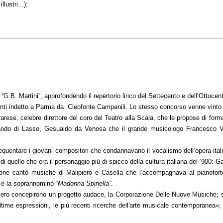
lustri...):
G.B. Martini”, approfondendo il repertorio lirico del Settecento e dell’Ottocen
nti indetto a Parma da Cleofonte Campanili. Lo stesso concorso venne vinto 
rese, celebre direttore del coro del Teatro alla Scala, che le propose di forma
ando di Lasso, Gesualdo da Venosa che il grande musicologo Francesco Vati
 frequentare i giovani compositori che condannavano il vocalismo dell’opera it
 quello che era il personaggio più di spicco della cultura italiana del ‘900: G
casione cantò musiche di Malipiero e Casella che l’accompagnava al pianofo
 e la soprannominò “
Madonna Spinella”
.
piero concepirono un progetto audace, la Corporazione Delle Nuove Musiche; 
time espressioni, le più recenti ricerche dell'arte musicale contemporanea»; da