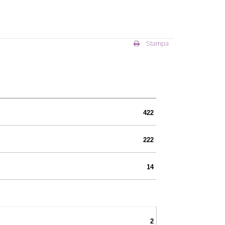
Stampa
422
222
14
2