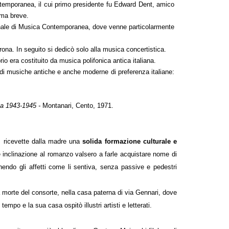
ntemporanea, il cui primo presidente fu Edward Dent, amico
 ma breve.
ionale di Musica Contemporanea, dove venne particolarmente
ona. In seguito si dedicò solo alla musica concertistica.
io era costituito da musica polifonica antica italiana.
o di musiche antiche e anche moderne di preferenza italiane:
nga 1943-1945 -
Montanari, Cento, 1971.
a, ricevette dalla madre una
solida formazione culturale e
ile inclinazione al romanzo valsero a farle acquistare nome di
nendo gli affetti come li sentiva, senza passive e pedestri
ra morte del consorte, nella casa paterna di via Gennari, dove
mpo e la sua casa ospitò illustri artisti e letterati.