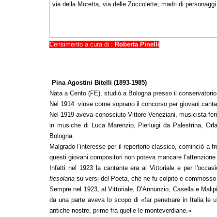
via della Moretta, via delle Zoccolette; madri di personaggi il
Censimento a cura di :
Roberta Pinelli
Pina Agostini Bitelli (1893-1985)
Nata a Cento (FE), studiò a Bologna presso il conservatorio “
Nel 1914 vinse come soprano il concorso per giovani canta
Nel 1919 aveva conosciuto Vittore Veneziani, musicista ferra
in musiche di Luca Marenzio, Pierluigi da Palestrina, Orl
Bologna.
Malgrado l’interesse per il repertorio classico, cominciò a
questi giovani compositori non poteva mancare l’attenzione di
Infatti nel 1923 la cantante era al Vittoriale e per l'oc
fiesolana
su versi del Poeta, che ne fu colpito e commosso
Sempre nel 1923, al Vittoriale, D’Annunzio, Casella e Mali
da una parte aveva lo scopo di «far penetrare in Italia le ul
antiche nostre, prime fra quelle le monteverdiane.»