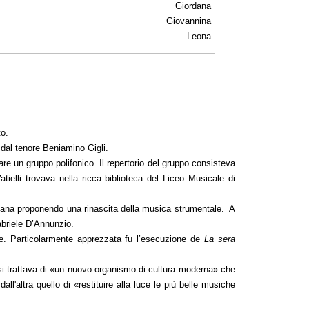
Giordana
Giovannina
Leona
to.
dal tenore Beniamino Gigli.
re un gruppo polifonico. Il repertorio del gruppo consisteva
elli trovava nella ricca biblioteca del Liceo Musicale di
aliana proponendo una rinascita della musica strumentale. A
abriele D’Annunzio.
rte. Particolarmente apprezzata fu l’esecuzione de
La sera
si trattava di «un nuovo organismo di cultura moderna» che
ll'altra quello di «restituire alla luce le più belle musiche