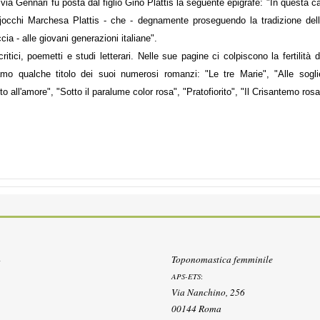
i via Gennari fu posta dal figlio Gino Plattis la seguente epigrafe: "In questa
chi Marchesa Plattis - che - degnamente proseguendo la tradizione dell'Avo 
a - alle giovani generazioni italiane".
ritici, poemetti e studi letterari. Nelle sue pagine ci colpiscono la fertilità
diamo qualche titolo dei suoi numerosi romanzi: "Le tre Marie", "Alle sogl
to all'amore", "Sotto il paralume color rosa", "Pratofiorito", "Il Crisantemo rosa
Toponomastica femminile
APS-ETS
:
Via Nanchino, 256
00144 Roma