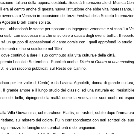
ezione italiana della appena costituita Società Internazionale di Musica Co
lli era al centro anche di questa nuova istituzione che ebbe vita interessante,
ro avvenuta a Venezia in occasione del terzo Festival della Società Internaz
 Agostini Bitelli come solista.
prano, abbandonò le scene per sposare un ingegnere veronese e si stabilì a Ver
i esibì con successo ma che si sciolse a causa degli eventi bellici. Il repertor
 a sé un gruppo di appassionati di canto corale con i quali approfondì lo studi
elementi e che si sciolsero nel 1957.
 dove continuò a dare il suo contributo alla vita culturale della città.
el premio Leonilde Settembrini. Pubblicò anche:
Diario di Guerra di una casali
; e vari racconti pubblicati sul Resto del Carlino.
indaco per tre volte di Cento) e da Lavinia Agnoletti, donna di grande cultur
i. Il grande amore e il lungo studio dei classici ed una naturale ed irresistib
 senso del bello, dipingendo la realtà come la vedeva coi suoi occhi ed espo
alla Villa Giovannina, c
ol marchese Plattis
, si trasferì, subito dopo l'immatu
stiano, sul mistero del dolore. Fu in corrispondenza con noti scrittori del suo te
 ogni mezzo le famiglie dei combattenti e dei prigionieri.