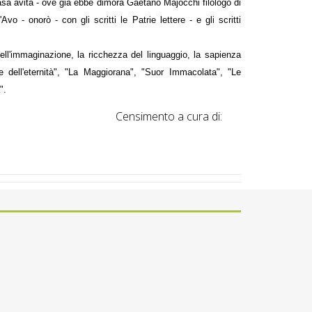
 casa avita - ove già ebbe dimora Gaetano Majocchi filologo di
- onorò - con gli scritti le Patrie lettere - e gli scritti
 dell'immaginazione, la ricchezza del linguaggio, la sapienza
ie dell'eternità", "La Maggiorana", "Suor Immacolata", "Le
".
Censimento a cura di:
Roberta Pinelli