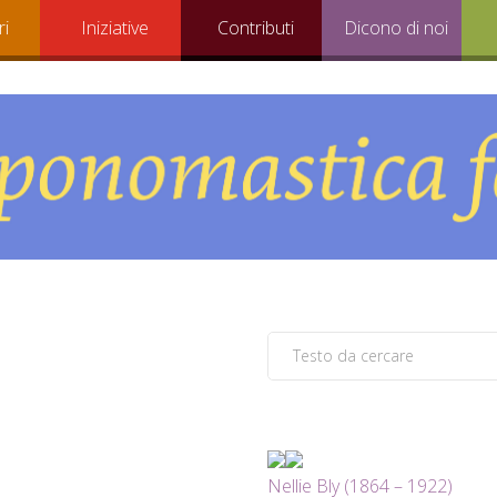
ri
Iniziative
Contributi
Dicono di noi
Nellie Bly (1864 – 1922)