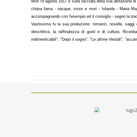
Morì l'8 agosto 1917
e sulla facciata della sua abitazione d
chiara fama - nacque, visse e morì - Iolanda - Maria Majoc
accompagnando con l'esempio ed il consiglio - segnò la tracci
Vastissima fu la sua
produzione
: romanzi, novelle, saggi c
descrittiva, la raffinatezza di gusti e di cultura. Ricor
indimenticabili", "Dopo il sogno", "Le ultime Vestali", "accan