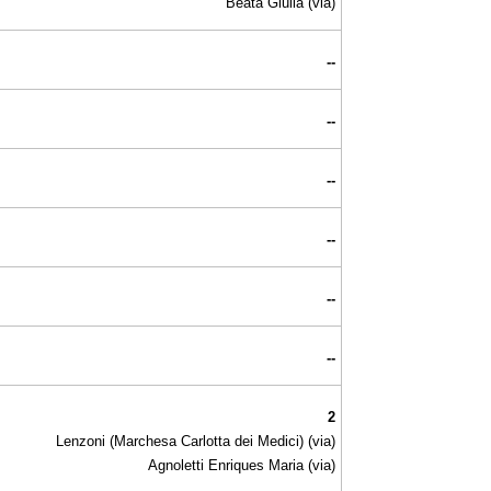
Beata Giulia (via)
--
--
--
--
--
--
2
Lenzoni (Marchesa Carlotta dei Medici) (via)
Agnoletti Enriques Maria (via)