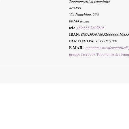
Toponomastica femminile
APS-ETS
:
Via Nanchino, 256
00144 Roma
tel.
:
+39 333 7607808
IBAN
:
IT87D050180320000001683
PARTITA IVA
:
13117831001
E-MAIL
:
toponomasticafemminile@
gruppo facebook Toponomastica femm