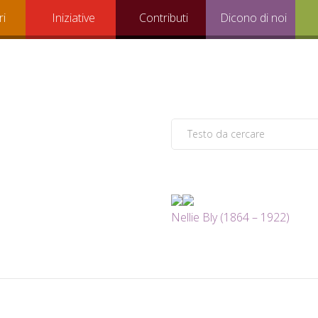
ri
Iniziative
Contributi
Dicono di noi
Nellie Bly (1864 – 1922)