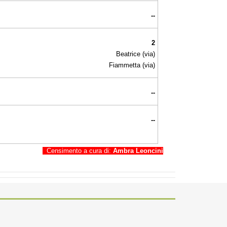
--
2
Beatrice (via)
Fiammetta (via)
--
--
Censimento a cura di:
Ambra Leoncini