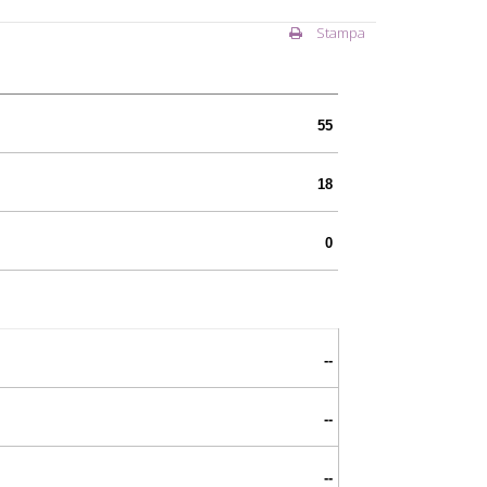
Stampa
55
18
0
--
--
--