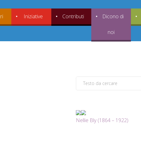
ri
Iniziative
Contributi
Dicono di
noi
Nellie Bly (1864 – 1922)