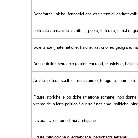
Benefattrici laiche, fondatrici enti assistenziali-caritatevoli:
Letterate / umaniste (scrittrici, poete, letterate, critiche, 
Scienziate (matematiche, fisiche, astronome, geografe, nat
Donne dello spettacolo (attrici, cantanti, musiciste, ballerin
Artiste (pittrici, scultrici, miniaturiste, fotografe, fumettiste..
Figure storiche e politiche (matrone romane, nobildonne, 
vittime della lotta politica / guerra / nazismo, politiche, sin
Lavoratrici / imprenditrici / artigiane:
Figure mitologiche o leggendarie, personaggi letterari: