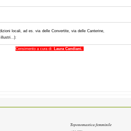
dizioni locali, ad es. via delle Convertite, via delle Canterine,
lustri...):
orio
Censimento a cura di:
Laura Candiani.
Toponomastica femminile