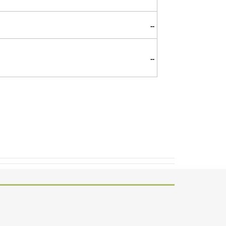
--
--