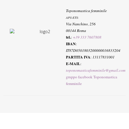
Toponomastica femminile
APS-ETS
:
Via Nanchino, 256
00144 Roma
tel.
:
+39 333 7607808
IBAN
:
IT87D0501803200000016833204
PARTITA IVA
:
13117831001
E-MAIL
:
toponomasticafemminile@gmail.com
gruppo facebook Toponomastica
femminile