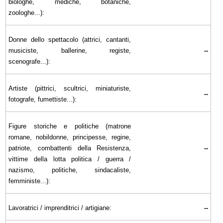
biologhe, mediche, botaniche,
zoologhe...):
Donne dello spettacolo (attrici, cantanti,
musiciste, ballerine, registe,
--
scenografe...):
Artiste (pittrici, scultrici, miniaturiste,
--
fotografe, fumettiste...):
Figure storiche e politiche (matrone
romane, nobildonne, principesse, regine,
patriote, combattenti della Resistenza,
--
vittime della lotta politica / guerra /
nazismo, politiche, sindacaliste,
femministe...):
Lavoratrici / imprenditrici / artigiane:
--