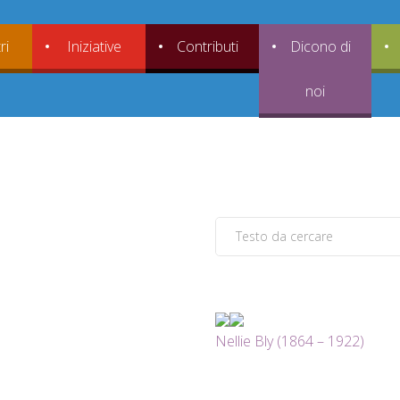
ri
Iniziative
Contributi
Dicono di
noi
Nellie Bly (1864 – 1922)