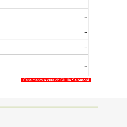
--
--
--
--
Censimento a cura di:
Giulia Salomoni