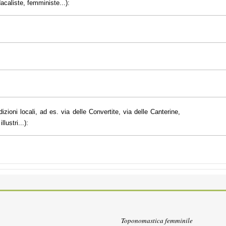
dacaliste, femministe...):
dizioni locali, ad es. via delle Convertite, via delle Canterine,
lustri...):
Toponomastica femminile