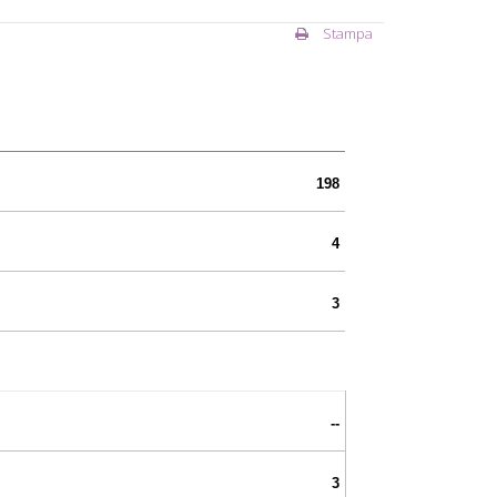
Stampa
198
4
3
--
3