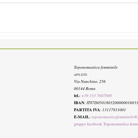
Toponomastica femminile
APS-ETS
:
Via Nanchino, 256
00144 Roma
tel.
:
+39 333 7607808
IBAN
:
IT87D050180320000001683
PARTITA IVA
:
13117831001
E-MAIL
:
toponomasticafemminile@
gruppo facebook Toponomastica femm