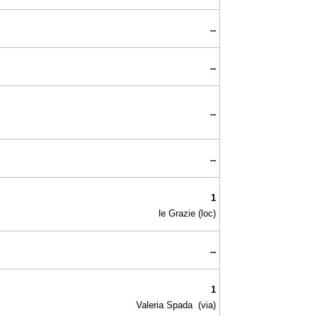
--
--
--
--
1
le Grazie (loc)
--
1
Valeria Spada (via)