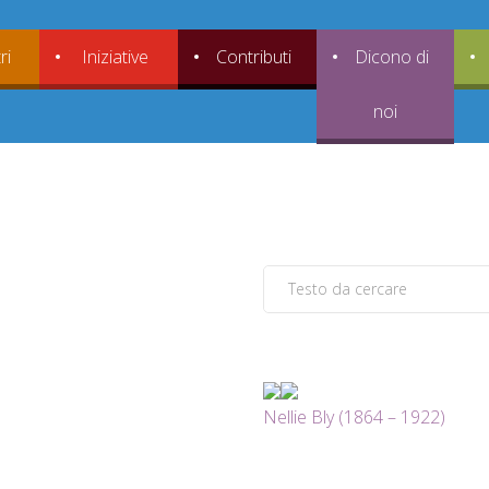
ri
Iniziative
Contributi
Dicono di
noi
Nellie Bly (1864 – 1922)