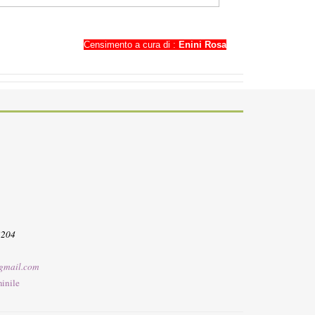
Censimento a cura di :
Enini Rosa
3204
gmail.com
inile