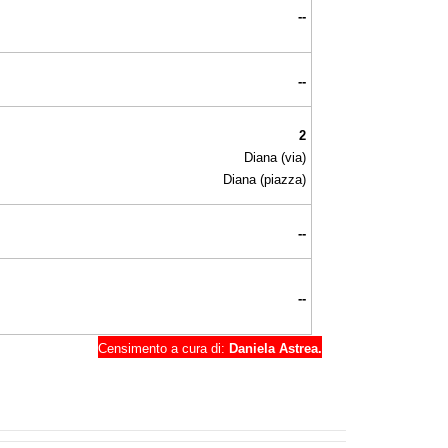
--
--
2
Diana (via)
Diana (piazza)
--
--
Censimento a cura di:
Daniela Astrea.