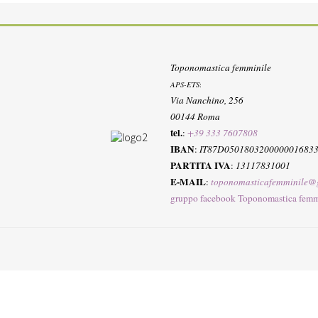
Toponomastica femminile
APS-ETS
:
Via Nanchino, 256
00144 Roma
tel.
:
+39 333 7607808
IBAN
:
IT87D050180320000001683
PARTITA IVA
:
13117831001
E-MAIL
:
toponomasticafemminile@
gruppo facebook Toponomastica femm