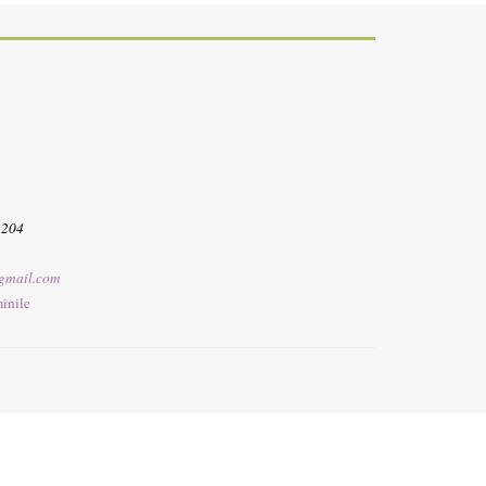
3204
gmail.com
inile