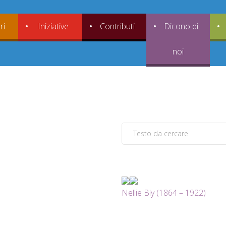
ri
Iniziative
Contributi
Dicono di
noi
Nellie Bly (1864 – 1922)