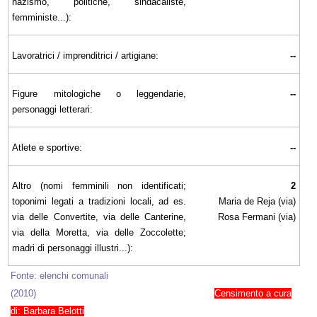
nazismo, politiche, sindacaliste,
femministe...):
Lavoratrici / imprenditrici / artigiane:
--
Figure mitologiche o leggendarie,
--
personaggi letterari:
Atlete e sportive:
--
Altro (nomi femminili non identificati;
2
toponimi legati a tradizioni locali, ad es.
Maria de Reja (via)
via delle Convertite, via delle Canterine,
Rosa Fermani (via)
via della Moretta, via delle Zoccolette;
madri di personaggi illustri...):
Fonte: elenchi comunali
(2010)
Censimento a cura
di: Barbara Belotti