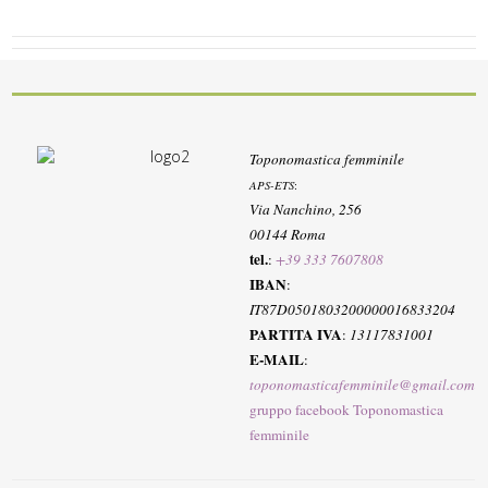
Toponomastica femminile
APS-ETS
:
Via Nanchino, 256
00144 Roma
tel.
:
+39 333 7607808
IBAN
:
IT87D0501803200000016833204
PARTITA IVA
:
13117831001
E-MAIL
:
toponomasticafemminile@gmail.com
gruppo facebook Toponomastica
femminile