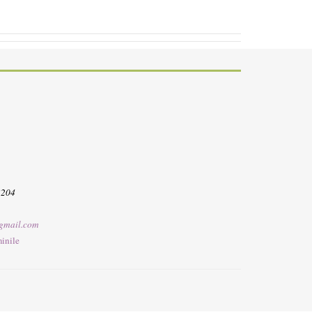
3204
gmail.com
inile