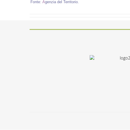
Fonte:
A
genzia del Territorio
.