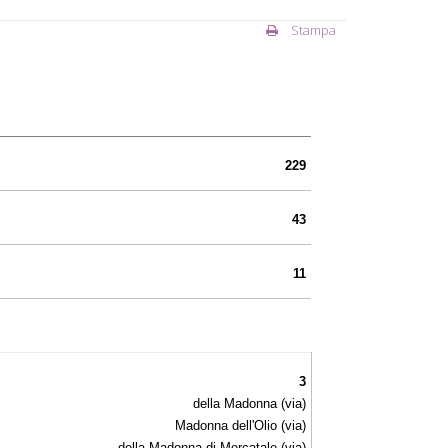
Stampa
229
43
11
3
della Madonna (via)
Madonna dell'Olio (via)
della Madonna di Mercatale (via)