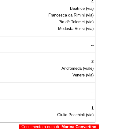
4
Beatrice (via)
Francesca da Rimini (via)
Pia dè Tolomei (via)
Modesta Rossi (via)
--
2
Andromeda (viale)
Venere (via)
--
1
Giulia Pecchioli (via)
Censimento a cura di:
Marina Convertino