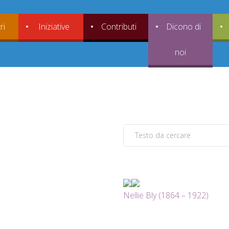
ri
Iniziative
Contributi
Dicono di
noi
Nellie Bly (1864 – 1922)