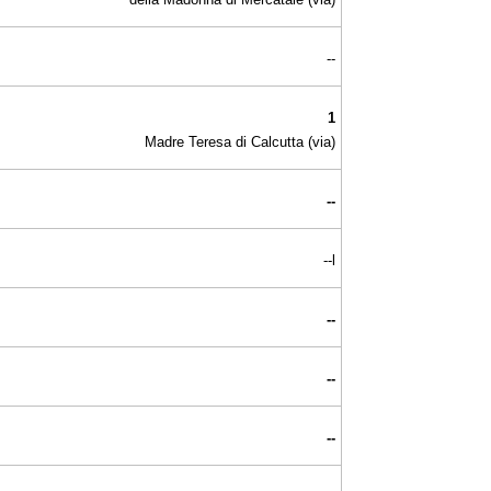
--
1
Madre Teresa di Calcutta (via)
--
--l
--
--
--