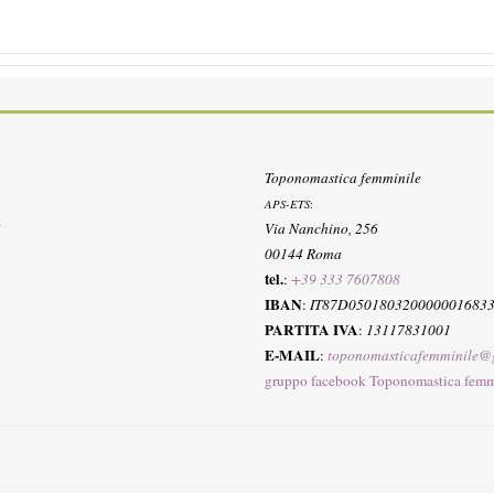
Toponomastica femminile
APS-ETS
:
Via Nanchino, 256
00144 Roma
tel.
:
+39 333 7607808
IBAN
:
IT87D050180320000001683
PARTITA IVA
:
13117831001
E-MAIL
:
toponomasticafemminile@
gruppo facebook Toponomastica femm