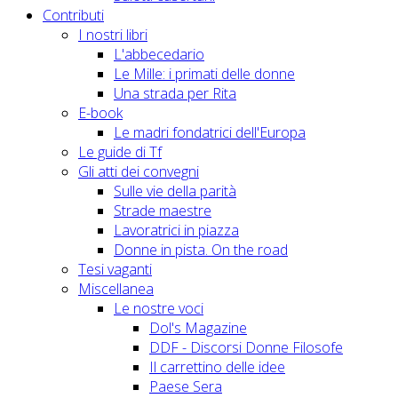
Contributi
I nostri libri
L'abbecedario
Le Mille: i primati delle donne
Una strada per Rita
E-book
Le madri fondatrici dell'Europa
Le guide di Tf
Gli atti dei convegni
Sulle vie della parità
Strade maestre
Lavoratrici in piazza
Donne in pista. On the road
Tesi vaganti
Miscellanea
Le nostre voci
Dol's Magazine
DDF - Discorsi Donne Filosofe
Il carrettino delle idee
Paese Sera