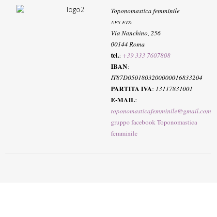
Toponomastica femminile
APS-ETS
:
Via Nanchino, 256
00144 Roma
tel.
:
+39 333 7607808
IBAN
:
IT87D0501803200000016833204
PARTITA IVA
:
13117831001
E-MAIL
:
toponomasticafemminile@gmail.com
gruppo facebook Toponomastica
femminile