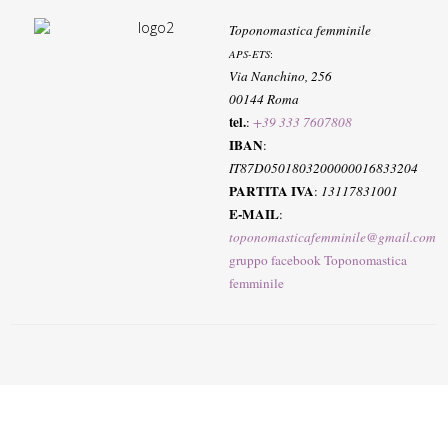
Toponomastica femminile
APS-ETS
:
Via Nanchino, 256
00144 Roma
tel.
:
+39 333 7607808
IBAN
:
IT87D0501803200000016833204
PARTITA IVA
:
13117831001
E-MAIL
:
toponomasticafemminile@gmail.com
gruppo facebook Toponomastica
femminile