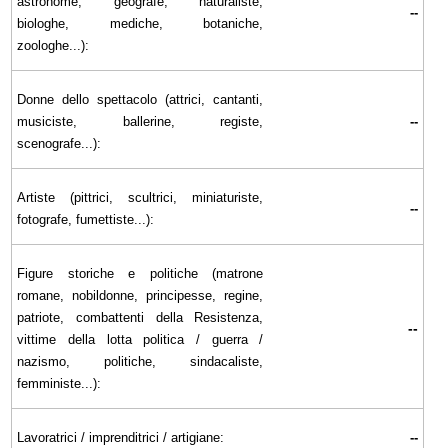
astronome, geografe, naturaliste,
--
biologhe, mediche, botaniche,
zoologhe...):
Donne dello spettacolo (attrici, cantanti,
musiciste, ballerine, registe,
--
scenografe...):
Artiste (pittrici, scultrici, miniaturiste,
--
fotografe, fumettiste...):
Figure storiche e politiche (matrone
romane, nobildonne, principesse, regine,
patriote, combattenti della Resistenza,
--
vittime della lotta politica / guerra /
nazismo, politiche, sindacaliste,
femministe...):
Lavoratrici / imprenditrici / artigiane:
--