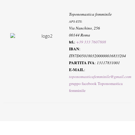
Toponomastica femminile
APS-ETS
:
Via Nanchino, 256
00144 Roma
tel.
:
+39 333 7607808
IBAN
:
IT87D0501803200000016833204
PARTITA IVA
:
13117831001
E-MAIL
:
toponomasticafemminile@gmail.com
gruppo facebook Toponomastica
femminile